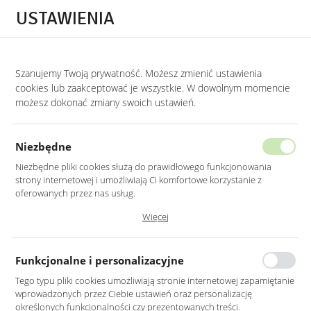
Przejdź do treści.
Przejdź do menu.
Przejdź do wyszukiwarki.
USTAWIENIA
0
Szanujemy Twoją prywatność. Możesz zmienić ustawienia
STRONA GŁÓWNA
LUSTRA
LUSTRA DO GABINETU
cookies lub zaakceptować je wszystkie. W dowolnym momencie
możesz dokonać zmiany swoich ustawień.
LUSTRO OWALNE BIAŁE RAMA MDF
120X55CM
Niezbędne
Niezbędne pliki cookies służą do prawidłowego funkcjonowania
strony internetowej i umożliwiają Ci komfortowe korzystanie z
oferowanych przez nas usług.
Pliki cookies odpowiadają na podejmowane przez Ciebie działania w
Więcej
celu m.in. dostosowania Twoich ustawień preferencji prywatności,
logowania czy wypełniania formularzy. Dzięki plikom cookies strona, z
której korzystasz, może działać bez zakłóceń.
Funkcjonalne i personalizacyjne
Tego typu pliki cookies umożliwiają stronie internetowej zapamiętanie
wprowadzonych przez Ciebie ustawień oraz personalizację
określonych funkcjonalności czy prezentowanych treści.