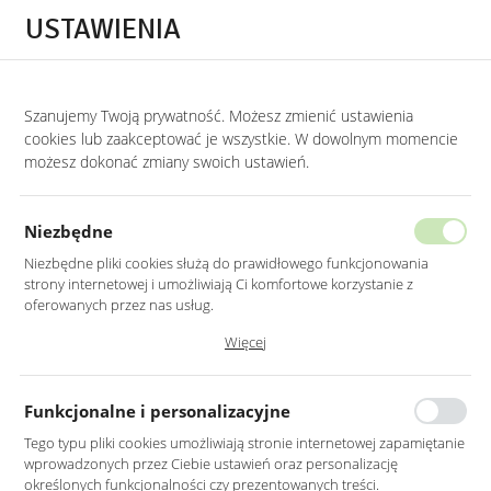
Przejdź do treści.
Przejdź do menu.
Przejdź do wyszukiwarki.
USTAWIENIA
0
Szanujemy Twoją prywatność. Możesz zmienić ustawienia
STRONA GŁÓWNA
LUSTRA
LUSTRA BEZ RAMY
cookies lub zaakceptować je wszystkie. W dowolnym momencie
możesz dokonać zmiany swoich ustawień.
LUSTRO ŚCIENNE 90CM BEZ RAMY
OKRĄGŁE ŚCIĘTY BOK
Niezbędne
Niezbędne pliki cookies służą do prawidłowego funkcjonowania
strony internetowej i umożliwiają Ci komfortowe korzystanie z
oferowanych przez nas usług.
Pliki cookies odpowiadają na podejmowane przez Ciebie działania w
Więcej
celu m.in. dostosowania Twoich ustawień preferencji prywatności,
logowania czy wypełniania formularzy. Dzięki plikom cookies strona, z
której korzystasz, może działać bez zakłóceń.
Funkcjonalne i personalizacyjne
Tego typu pliki cookies umożliwiają stronie internetowej zapamiętanie
wprowadzonych przez Ciebie ustawień oraz personalizację
określonych funkcjonalności czy prezentowanych treści.