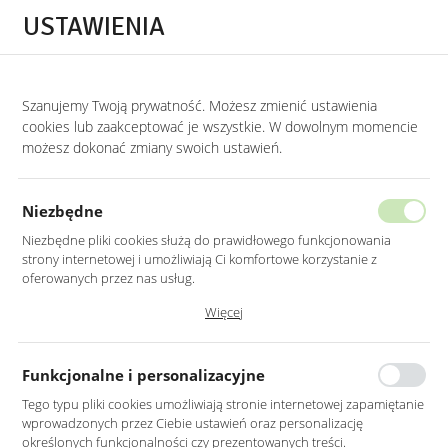
Przejdź do treści.
Przejdź do menu.
Przejdź do wyszukiwarki.
USTAWIENIA
0
Szanujemy Twoją prywatność. Możesz zmienić ustawienia
cookies lub zaakceptować je wszystkie. W dowolnym momencie
możesz dokonać zmiany swoich ustawień.
Niezbędne
Niezbędne pliki cookies służą do prawidłowego funkcjonowania
strony internetowej i umożliwiają Ci komfortowe korzystanie z
oferowanych przez nas usług.
Pliki cookies odpowiadają na podejmowane przez Ciebie działania w
Więcej
celu m.in. dostosowania Twoich ustawień preferencji prywatności,
Kreatywne wykorzystanie
logowania czy wypełniania formularzy. Dzięki plikom cookies strona, z
której korzystasz, może działać bez zakłóceń.
przestrzeni w małych salonach
Funkcjonalne i personalizacyjne
Tego typu pliki cookies umożliwiają stronie internetowej zapamiętanie
wprowadzonych przez Ciebie ustawień oraz personalizację
09 - 07 - 2024
określonych funkcjonalności czy prezentowanych treści.