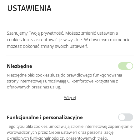
Przejdź do treści.
Przejdź do menu.
Przejdź do wyszukiwarki.
USTAWIENIA
0
STRONA GŁÓWNA
MEBLE
FOTELE
FOTELE USZAKI
Szanujemy Twoją prywatność. Możesz zmienić ustawienia
cookies lub zaakceptować je wszystkie. W dowolnym momencie
Fotele uszaki
możesz dokonać zmiany swoich ustawień.
KATEGORIE
SORTUJ
Niezbędne
Niezbędne pliki cookies służą do prawidłowego funkcjonowania
strony internetowej i umożliwiają Ci komfortowe korzystanie z
oferowanych przez nas usług.
Nie znaleziono produktów w tej kategorii:
Pliki cookies odpowiadają na podejmowane przez Ciebie działania w
Więcej
Proszę wybrać inną kategorię.
celu m.in. dostosowania Twoich ustawień preferencji prywatności,
logowania czy wypełniania formularzy. Dzięki plikom cookies strona, z
której korzystasz, może działać bez zakłóceń.
Funkcjonalne i personalizacyjne
Tego typu pliki cookies umożliwiają stronie internetowej zapamiętanie
wprowadzonych przez Ciebie ustawień oraz personalizację
określonych funkcjonalności czy prezentowanych treści.