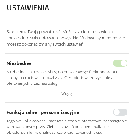
Przejdź do treści.
Przejdź do menu.
Przejdź do wyszukiwarki.
USTAWIENIA
0
Szanujemy Twoją prywatność. Możesz zmienić ustawienia
STRONA GŁÓWNA
MEBLE
SZAFKI RTV
cookies lub zaakceptować je wszystkie. W dowolnym momencie
możesz dokonać zmiany swoich ustawień.
SZAFKA RTV RYFLOWANE FRONTY
DĄB BOHO DREWNIANE NOGI 150 CM
Niezbędne
Niezbędne pliki cookies służą do prawidłowego funkcjonowania
strony internetowej i umożliwiają Ci komfortowe korzystanie z
oferowanych przez nas usług.
Pliki cookies odpowiadają na podejmowane przez Ciebie działania w
Więcej
celu m.in. dostosowania Twoich ustawień preferencji prywatności,
logowania czy wypełniania formularzy. Dzięki plikom cookies strona, z
której korzystasz, może działać bez zakłóceń.
Funkcjonalne i personalizacyjne
Tego typu pliki cookies umożliwiają stronie internetowej zapamiętanie
wprowadzonych przez Ciebie ustawień oraz personalizację
określonych funkcjonalności czy prezentowanych treści.