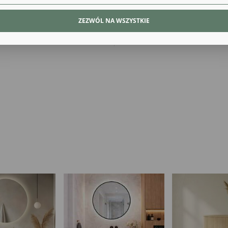
ASKO Z ZIELONYM WELUROWYM
PUF BASKO Z SZARYM WELU
lityczne pliki cookies pomagają nam rozwijać się i dostosowywać do Twoich potrzeb.
SIEDZISKIEM NA ZŁOTYCH...
SIEDZISKIEM NA ZŁOTYCH.
ZEZWÓL NA WSZYSTKIE
kies analityczne pozwalają na uzyskanie informacji w zakresie wykorzystywania witryny
Więcej
329,00 zł
329,00 zł
ernetowej, miejsca oraz częstotliwości, z jaką odwiedzane są nasze serwisy www. Dane pozwa
 na ocenę naszych serwisów internetowych pod względem ich popularności wśród
tkowników. Zgromadzone informacje są przetwarzane w formie zanonimizowanej. Wyrażenie
dy na analityczne pliki cookies gwarantuje dostępność wszystkich funkcjonalności.
eklamowe
ęki reklamowym plikom cookies prezentujemy Ci najciekawsze informacje i aktualności na
onach naszych partnerów.
mocyjne pliki cookies służą do prezentowania Ci naszych komunikatów na podstawie analizy
Więcej
ich upodobań oraz Twoich zwyczajów dotyczących przeglądanej witryny internetowej. Treści
mocyjne mogą pojawić się na stronach podmiotów trzecich lub firm będących naszymi
tnerami oraz innych dostawców usług. Firmy te działają w charakterze pośredników
zentujących nasze treści w postaci wiadomości, ofert, komunikatów mediów społecznościowy