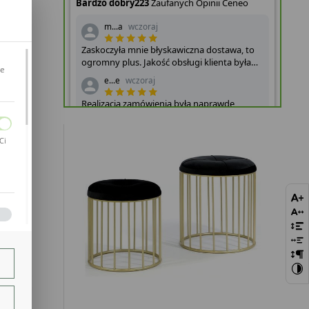
RYM
...
je
Ci
bie
szej
ie.