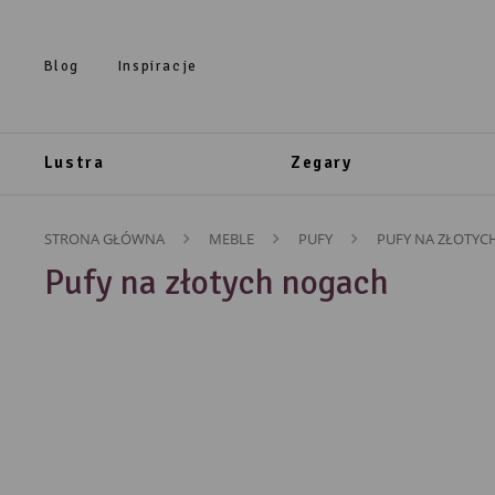
Przejdź do treści.
Przejdź do menu.
Przejdź do wyszukiwarki.
Blog
Inspiracje
Lustra
Zegary
STRONA GŁÓWNA
MEBLE
PUFY
PUFY NA ZŁOTY
Pufy na złotych nogach