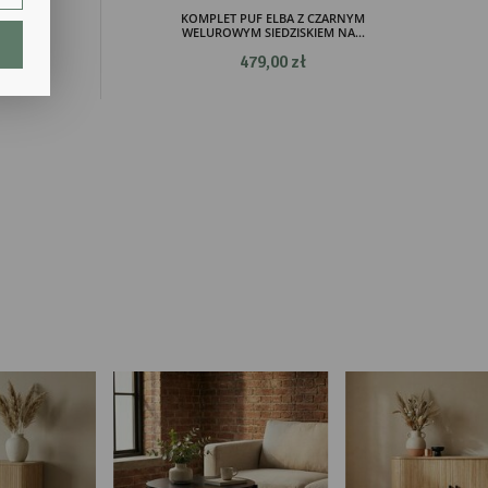
ROWYM
KOMPLET PUF ELBA Z CZARNYM
..
WELUROWYM SIEDZISKIEM NA...
479,00 zł
lają
ch.