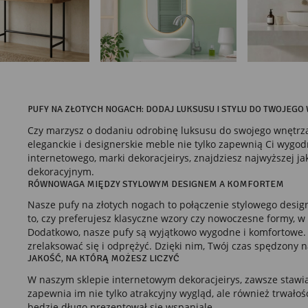
PUFY NA ZŁOTYCH NOGACH: DODAJ LUKSUSU I STYLU DO TWOJEGO
Czy marzysz o dodaniu odrobinę luksusu do swojego wnętrza?
eleganckie i designerskie meble nie tylko zapewnią Ci wyg
internetowego, marki dekoracjeirys, znajdziesz najwyższej j
dekoracyjnym.
RÓWNOWAGA MIĘDZY STYLOWYM DESIGNEM A KOMFORTEM
Nasze pufy na złotych nogach to połączenie stylowego design
to, czy preferujesz klasyczne wzory czy nowoczesne formy, w 
Dodatkowo, nasze pufy są wyjątkowo wygodne i komfortowe. W
zrelaksować się i odprężyć. Dzięki nim, Twój czas spędzon
JAKOŚĆ, NA KTÓRĄ MOŻESZ LICZYĆ
W naszym sklepie internetowym dekoracjeirys, zawsze stawia
zapewnia im nie tylko atrakcyjny wygląd, ale również trwałoś
będzie długo prezentował się wspaniale.