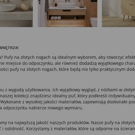
 WNĘTRZA!
 Pufy na złotych nogach są idealnym wyborem, aby stworzyć efekto
odne miejsce do odpoczynku, ale również dodadzą wyjątkowego cha
akości pufy na złotych nogach, które będą nie tylko praktycznym d
u z wygodą użytkowania. Ich wyjątkowy wygląd, z nóżkami w złotym 
naszej kolekcji znajdziesz idealny puf, który podkreśli indywidual
ykonane z wysokiej jakości materiałów, zapewniają doskonałe podp
y na odpoczynku nabierze nowego wymiaru.
my na najwyższą jakość naszych produktów. Nasze pufy na złotych 
ć i solidność. Korzystamy z materiałów, które są odporne na ścieran