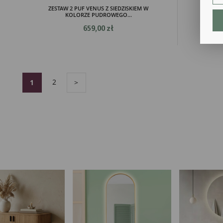
ZESTAW 2 PUF VENUS Z SIEDZISKIEM W
PUF B
Ana
KOLORZE PUDROWEGO...
Coo
659,00 zł
int
nam
uży
zgo
R
Dzi
str
2
1
>
Pro
Two
pro
par
pre