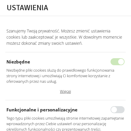
Przejdź do treści.
Przejdź do menu.
Przejdź do wyszukiwarki.
USTAWIENIA
0
STRONA GŁÓWNA
MEBLE
PUFY
PUFY KWADRATOWE
Szanujemy Twoją prywatność. Możesz zmienić ustawienia
cookies lub zaakceptować je wszystkie. W dowolnym momencie
Pufy kwadratowe
możesz dokonać zmiany swoich ustawień.
KATEGORIE
SORTUJ
Niezbędne
Niezbędne pliki cookies służą do prawidłowego funkcjonowania
strony internetowej i umożliwiają Ci komfortowe korzystanie z
oferowanych przez nas usług.
Pliki cookies odpowiadają na podejmowane przez Ciebie działania w
Więcej
celu m.in. dostosowania Twoich ustawień preferencji prywatności,
logowania czy wypełniania formularzy. Dzięki plikom cookies strona, z
której korzystasz, może działać bez zakłóceń.
Funkcjonalne i personalizacyjne
Tego typu pliki cookies umożliwiają stronie internetowej zapamiętanie
wprowadzonych przez Ciebie ustawień oraz personalizację
PUF METALOWY W
PUF WELUROWY
określonych funkcjonalności czy prezentowanych treści.
KOLORZE SZARYM NA
OTWIERANY NA