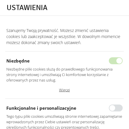
Przejdź do treści.
Przejdź do menu.
Przejdź do wyszukiwarki.
USTAWIENIA
0
Szanujemy Twoją prywatność. Możesz zmienić ustawienia
STRONA GŁÓWNA
PRODUKTY
ZIELONA SZAFKA NOCNA Z RYFLOWANYMI 
cookies lub zaakceptować je wszystkie. W dowolnym momencie
możesz dokonać zmiany swoich ustawień.
ZIELONA SZAFKA NOCNA
Z RYFLOWANYMI FRONTAMI ZŁOTE
Niezbędne
UCHWYTY
Niezbędne pliki cookies służą do prawidłowego funkcjonowania
strony internetowej i umożliwiają Ci komfortowe korzystanie z
oferowanych przez nas usług.
Pliki cookies odpowiadają na podejmowane przez Ciebie działania w
Więcej
celu m.in. dostosowania Twoich ustawień preferencji prywatności,
logowania czy wypełniania formularzy. Dzięki plikom cookies strona, z
której korzystasz, może działać bez zakłóceń.
Funkcjonalne i personalizacyjne
Tego typu pliki cookies umożliwiają stronie internetowej zapamiętanie
wprowadzonych przez Ciebie ustawień oraz personalizację
określonych funkcjonalności czy prezentowanych treści.