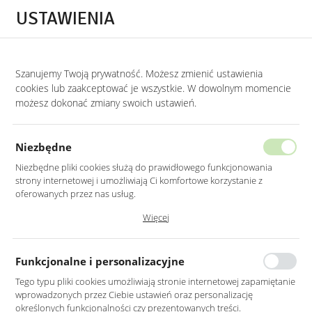
Przejdź do treści.
Przejdź do menu.
Przejdź do wyszukiwarki.
USTAWIENIA
0
Szanujemy Twoją prywatność. Możesz zmienić ustawienia
STRONA GŁÓWNA
PRODUKTY
ZESTAW TRZECH STOLIKÓW CHROMOWANY
cookies lub zaakceptować je wszystkie. W dowolnym momencie
możesz dokonać zmiany swoich ustawień.
ZESTAW TRZECH STOLIKÓW
CHROMOWANYCH Z CZARNYM
Niezbędne
BLATEM
Niezbędne pliki cookies służą do prawidłowego funkcjonowania
strony internetowej i umożliwiają Ci komfortowe korzystanie z
oferowanych przez nas usług.
Pliki cookies odpowiadają na podejmowane przez Ciebie działania w
Więcej
celu m.in. dostosowania Twoich ustawień preferencji prywatności,
logowania czy wypełniania formularzy. Dzięki plikom cookies strona, z
której korzystasz, może działać bez zakłóceń.
Funkcjonalne i personalizacyjne
Tego typu pliki cookies umożliwiają stronie internetowej zapamiętanie
wprowadzonych przez Ciebie ustawień oraz personalizację
określonych funkcjonalności czy prezentowanych treści.