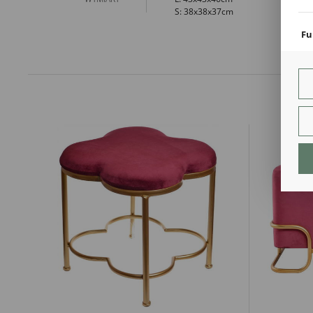
coo
S: 38x38x37cm
Fu
Teg
ust
Dzi
str
fun
An
Ana
Coo
int
nam
uży
zgo
R
Dzi
str
Pro
Two
pro
par
pre