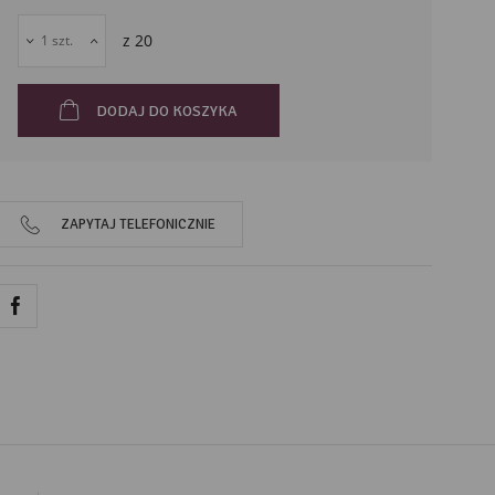
43-211
Piasek
z
20
Polska
DODAJ DO KOSZYKA
ZAPYTAJ TELEFONICZNIE