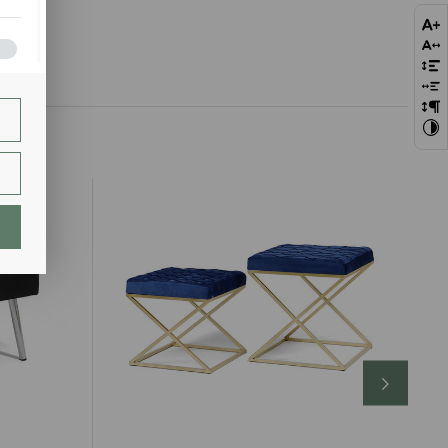
bie
szej
ie.
lają
ch.