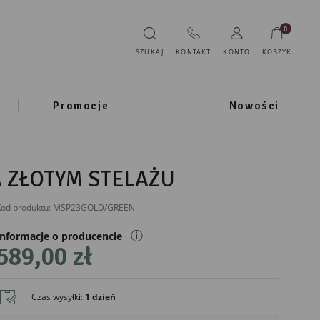
0
SZUKAJ
KONTAKT
KONTO
KOSZYK
Promocje
Nowości
A ZŁOTYM STELAŻU
od produktu:
MSP23GOLD/GREEN
ⓘ
Informacje o producencie
589,00 zł
IMPORTER
Prezent Marek Sikorski
Czas wysyłki
:
1 dzień
ul. Podleśna 37B