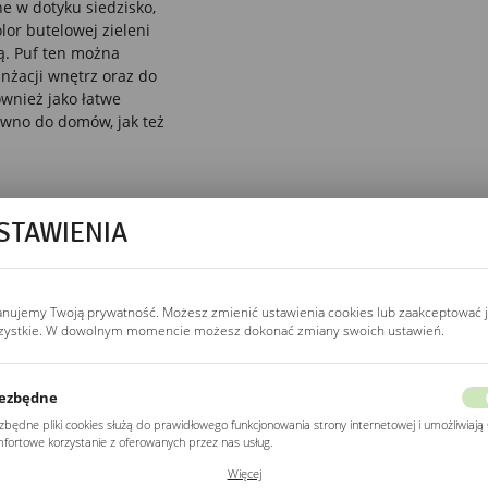
e w dotyku siedzisko,
lor butelowej zieleni
ą. Puf ten można
żacji wnętrz oraz do
ównież jako łatwe
ówno do domów, jak też
STAWIENIA
anujemy Twoją prywatność. Możesz zmienić ustawienia cookies lub zaakceptować 
zystkie. W dowolnym momencie możesz dokonać zmiany swoich ustawień.
ezbędne
zbędne pliki cookies służą do prawidłowego funkcjonowania strony internetowej i umożliwiają 
fortowe korzystanie z oferowanych przez nas usług.
ki cookies odpowiadają na podejmowane przez Ciebie działania w celu m.in. dostosowania
Więcej
ich ustawień preferencji prywatności, logowania czy wypełniania formularzy. Dzięki plikom