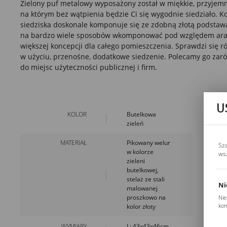
Zielony puf metalowy wyposażony został w miękkie, przyjemn
na którym bez wątpienia będzie Ci się wygodnie siedziało. Ko
siedziska doskonale komponuje się ze zdobną złotą podstaw
na bardzo wiele sposobów wkomponować pod względem aran
większej koncepcji dla całego pomieszczenia. Sprawdzi się r
w użyciu, przenośne, dodatkowe siedzenie. Polecamy go zar
do miejsc użyteczności publicznej i firm.
U
KOLOR
Butelkowa
zieleń
MATERIAŁ
Pikowany welur
Sz
w kolorze
ws
zieleni
butelkowej,
stelaż ze stali
Ni
malowanej
proszkowo na
Nie
kom
kolor złoty
Pli
Two
WYMIARY
L: 43x43x46cm