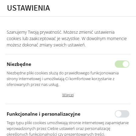
Przejdź do treści.
Przejdź do menu.
Przejdź do wyszukiwarki.
USTAWIENIA
0
Szanujemy Twoją prywatność. Możesz zmienić ustawienia
STRONA GŁÓWNA
PRODUKTY
ZESTAW 2 PUF JAVA Z CZARNYM WELUROWY
cookies lub zaakceptować je wszystkie. W dowolnym momencie
możesz dokonać zmiany swoich ustawień.
ZESTAW 2 PUF JAVA Z CZARNYM
WELUROWYM SIEDZISKIEM
Niezbędne
NA SREBRNYM STELAŻU
Niezbędne pliki cookies służą do prawidłowego funkcjonowania
strony internetowej i umożliwiają Ci komfortowe korzystanie z
oferowanych przez nas usług.
Pliki cookies odpowiadają na podejmowane przez Ciebie działania w
Więcej
celu m.in. dostosowania Twoich ustawień preferencji prywatności,
logowania czy wypełniania formularzy. Dzięki plikom cookies strona, z
której korzystasz, może działać bez zakłóceń.
Funkcjonalne i personalizacyjne
Tego typu pliki cookies umożliwiają stronie internetowej zapamiętanie
wprowadzonych przez Ciebie ustawień oraz personalizację
określonych funkcjonalności czy prezentowanych treści.