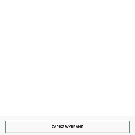
MOJE KONTO
INFORMACJE
OBSŁUGA
KONTAKT I OBSŁUGA
Rozpocznij zwrot produktu:
ODSTĄP OD UMOWY TUTAJ
PŁATNOŚCI
DOSTAWA
ZAPISZ WYBRANE