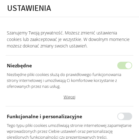
Przejdź do treści.
Przejdź do menu.
Przejdź do wyszukiwarki.
USTAWIENIA
0
Szanujemy Twoją prywatność. Możesz zmienić ustawienia
STRONA GŁÓWNA
PRODUKTY
ZEGAR METALOWY OKRĄGŁY W KOLORZE 
cookies lub zaakceptować je wszystkie. W dowolnym momencie
możesz dokonać zmiany swoich ustawień.
ZEGAR METALOWY OKRĄGŁY
W KOLORZE ZŁOTO-CZARNYM 60CM
Niezbędne
Niezbędne pliki cookies służą do prawidłowego funkcjonowania
strony internetowej i umożliwiają Ci komfortowe korzystanie z
oferowanych przez nas usług.
Pliki cookies odpowiadają na podejmowane przez Ciebie działania w
Więcej
celu m.in. dostosowania Twoich ustawień preferencji prywatności,
logowania czy wypełniania formularzy. Dzięki plikom cookies strona, z
której korzystasz, może działać bez zakłóceń.
Funkcjonalne i personalizacyjne
Tego typu pliki cookies umożliwiają stronie internetowej zapamiętanie
wprowadzonych przez Ciebie ustawień oraz personalizację
określonych funkcjonalności czy prezentowanych treści.