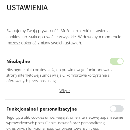
Przejdź do treści.
Przejdź do menu.
Przejdź do wyszukiwarki.
USTAWIENIA
0
Szanujemy Twoją prywatność. Możesz zmienić ustawienia
STRONA GŁÓWNA
PRODUKTY
ZEGAR 60CM ŚCIENNY METALOWY LOFT CZ
cookies lub zaakceptować je wszystkie. W dowolnym momencie
możesz dokonać zmiany swoich ustawień.
ZEGAR 60CM ŚCIENNY METALOWY
LOFT CZARNY
Niezbędne
Niezbędne pliki cookies służą do prawidłowego funkcjonowania
strony internetowej i umożliwiają Ci komfortowe korzystanie z
oferowanych przez nas usług.
Pliki cookies odpowiadają na podejmowane przez Ciebie działania w
Więcej
celu m.in. dostosowania Twoich ustawień preferencji prywatności,
logowania czy wypełniania formularzy. Dzięki plikom cookies strona, z
której korzystasz, może działać bez zakłóceń.
Funkcjonalne i personalizacyjne
Tego typu pliki cookies umożliwiają stronie internetowej zapamiętanie
wprowadzonych przez Ciebie ustawień oraz personalizację
określonych funkcjonalności czy prezentowanych treści.