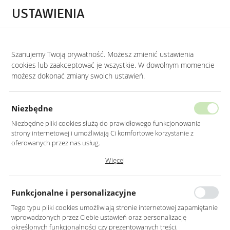
Przejdź do treści.
Przejdź do menu.
Przejdź do wyszukiwarki.
USTAWIENIA
0
Szanujemy Twoją prywatność. Możesz zmienić ustawienia
STRONA GŁÓWNA
PRODUKTY
STOLIK KAWOWY ZŁOTY CHROMOWANY Z C
cookies lub zaakceptować je wszystkie. W dowolnym momencie
możesz dokonać zmiany swoich ustawień.
STOLIK KAWOWY ZŁOTY
CHROMOWANY Z CZARNYM BLATEM
Niezbędne
DIAMENT 100X100CM
Niezbędne pliki cookies służą do prawidłowego funkcjonowania
strony internetowej i umożliwiają Ci komfortowe korzystanie z
oferowanych przez nas usług.
Pliki cookies odpowiadają na podejmowane przez Ciebie działania w
Więcej
celu m.in. dostosowania Twoich ustawień preferencji prywatności,
logowania czy wypełniania formularzy. Dzięki plikom cookies strona, z
której korzystasz, może działać bez zakłóceń.
Funkcjonalne i personalizacyjne
Tego typu pliki cookies umożliwiają stronie internetowej zapamiętanie
wprowadzonych przez Ciebie ustawień oraz personalizację
określonych funkcjonalności czy prezentowanych treści.