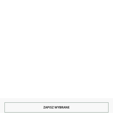
MOJE KONTO
INFORMACJE
OBSŁUGA
KONTAKT I OBSŁUGA
Rozpocznij zwrot produktu:
ODSTĄP OD UMOWY TUTAJ
PŁATNOŚCI
DOSTAWA
ZAPISZ WYBRANE