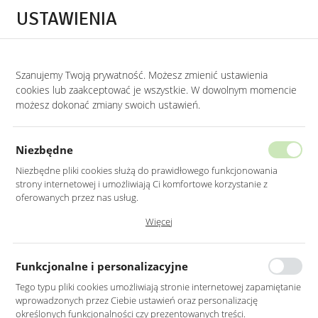
Przejdź do treści.
Przejdź do menu.
Przejdź do wyszukiwarki.
USTAWIENIA
0
Szanujemy Twoją prywatność. Możesz zmienić ustawienia
STRONA GŁÓWNA
PRODUKTY
STOLIK CHROMOWANY KLASYCZNY 55X55X
cookies lub zaakceptować je wszystkie. W dowolnym momencie
możesz dokonać zmiany swoich ustawień.
STOLIK CHROMOWANY KLASYCZNY
55X55X55CM
Niezbędne
Niezbędne pliki cookies służą do prawidłowego funkcjonowania
strony internetowej i umożliwiają Ci komfortowe korzystanie z
oferowanych przez nas usług.
Pliki cookies odpowiadają na podejmowane przez Ciebie działania w
Więcej
celu m.in. dostosowania Twoich ustawień preferencji prywatności,
logowania czy wypełniania formularzy. Dzięki plikom cookies strona, z
której korzystasz, może działać bez zakłóceń.
Funkcjonalne i personalizacyjne
Tego typu pliki cookies umożliwiają stronie internetowej zapamiętanie
wprowadzonych przez Ciebie ustawień oraz personalizację
określonych funkcjonalności czy prezentowanych treści.