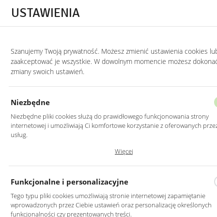
Przejdź do treści.
Przejdź do menu.
Przejdź do wyszukiwarki.
USTAWIENIA
Szanujemy Twoją prywatność. Możesz zmienić ustawienia cookies lu
STRONA GŁÓWNA
PRODUKTY
STÓŁ DĘBOWY NA METALOWYCH CZARNYC
zaakceptować je wszystkie. W dowolnym momencie możesz dokona
zmiany swoich ustawień.
STÓŁ DĘBOWY NA METALOWYCH
CZARNYCH NOGACH
Niezbędne
Niezbędne pliki cookies służą do prawidłowego funkcjonowania strony
internetowej i umożliwiają Ci komfortowe korzystanie z oferowanych prze
usług.
Pliki cookies odpowiadają na podejmowane przez Ciebie działania w celu 
Więcej
dostosowania Twoich ustawień preferencji prywatności, logowania czy
wypełniania formularzy. Dzięki plikom cookies strona, z której korzystasz,
działać bez zakłóceń.
Funkcjonalne i personalizacyjne
Tego typu pliki cookies umożliwiają stronie internetowej zapamiętanie
wprowadzonych przez Ciebie ustawień oraz personalizację określonych
funkcjonalności czy prezentowanych treści.