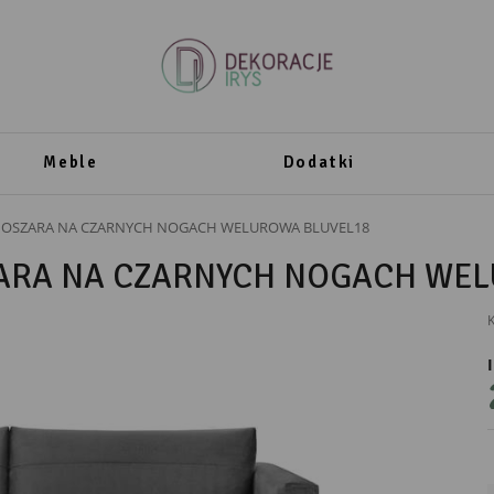
Meble
Dodatki
NOSZARA NA CZARNYCH NOGACH WELUROWA BLUVEL18
ARA NA CZARNYCH NOGACH WEL
K
PRODUCENT
Polak Meble
Polak Meble Sp. z o.o.