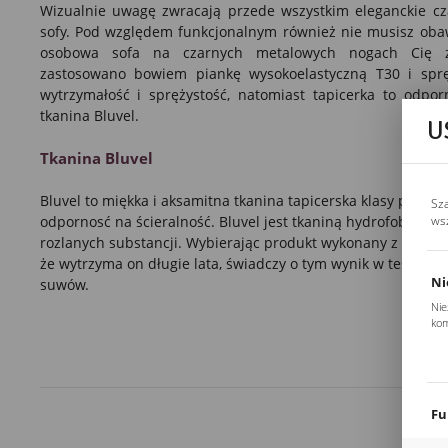
Wizualnie uwagę zwracają przede wszystkim eleganckie cz
sofy. Pod względem funkcjonalnym również nie musisz obawi
osobowa sofa
na czarnych metalowych nogach Cię z
zastosowano bowiem piankę wysokoelastyczną T30 i sprę
wytrzymałość i sprężystość, natomiast tapicerka to odpor
tkanina Bluvel.
U
Tkanina Bluvel
Bluvel to miękka i aksamitna tkanina tapicerska klasy premi
Sz
ws
odpornosć na ścieralność. Bluvel jest tkaniną hydrofobową, 
rozlanych substancji. Wybierając produkt wykonany z tej tk
że wytrzyma on długie lata, świadczy o tym wynik w teście M
Ni
suwów.
Nie
kom
Pli
Two
coo
Fu
Teg