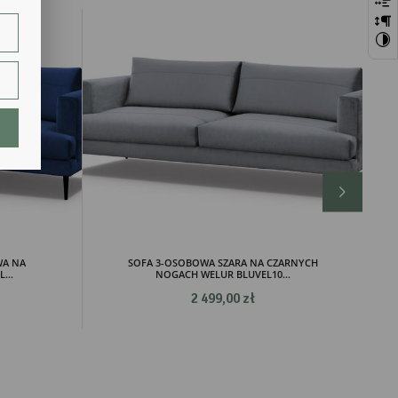
szej
ie.
lają
WA NA
SOFA 3-OSOBOWA SZARA NA CZARNYCH
...
NOGACH WELUR BLUVEL10...
2 499,00 zł
ch.