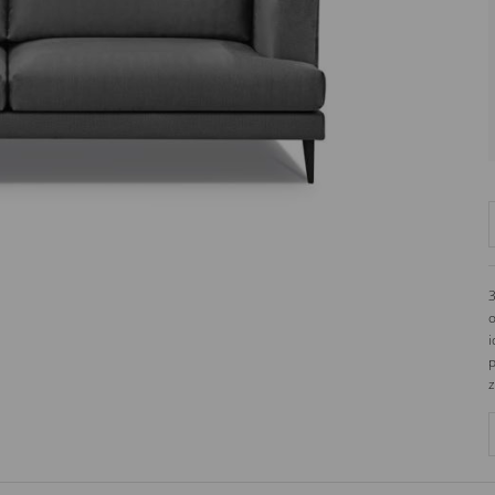
ul. Bohaterów Września 25
63-600
Kępno
Polska
3
o
i
p
z