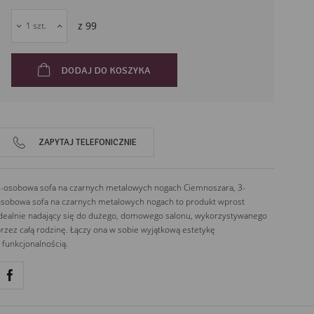
z
99
DODAJ DO KOSZYKA
ZAPYTAJ TELEFONICZNIE
-osobowa sofa na czarnych metalowych nogach Ciemnoszara, 3-
sobowa sofa na czarnych metalowych nogach to produkt wprost
dealnie nadający się do dużego, domowego salonu, wykorzystywanego
rzez całą rodzinę. Łączy ona w sobie wyjątkową estetykę
 funkcjonalnością.