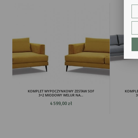
ust
Dzi
str
fun
An
Ana
Coo
int
nam
uży
zgo
R
Dzi
str
Pro
Two
KOMPLET WYPOCZYNKOWY ZESTAW SOF
KOMPLE
pro
3+2 MIODOWY WELUR NA...
3
par
4 599,00 zł
pre