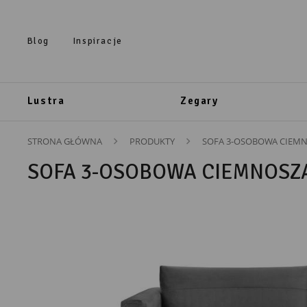
Przejdź do treści.
Przejdź do menu.
Przejdź do wyszukiwarki.
Blog
Inspiracje
Lustra
Zegary
STRONA GŁÓWNA
PRODUKTY
SOFA 3-OSOBOWA CIEM
SOFA 3-OSOBOWA CIEMNOSZ