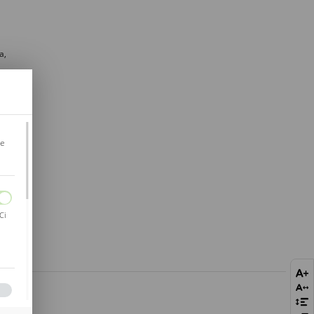
a,
wa
je
Ci
bie