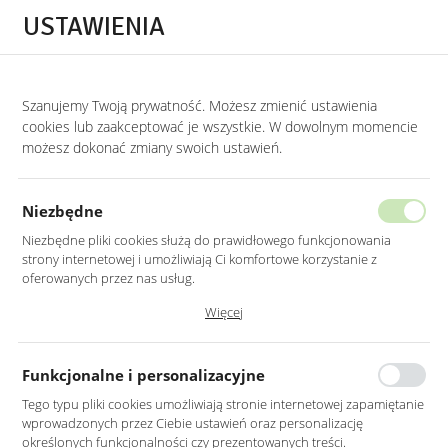
Przejdź do treści.
Przejdź do menu.
Przejdź do wyszukiwarki.
USTAWIENIA
0
Szanujemy Twoją prywatność. Możesz zmienić ustawienia
STRONA GŁÓWNA
PRODUKTY
SOFA 2-OSOBOWA NA METALOWYCH NOG
cookies lub zaakceptować je wszystkie. W dowolnym momencie
możesz dokonać zmiany swoich ustawień.
SOFA 2-OSOBOWA NA METALOWYCH
NOGACH BEŻOWA
Niezbędne
Niezbędne pliki cookies służą do prawidłowego funkcjonowania
strony internetowej i umożliwiają Ci komfortowe korzystanie z
oferowanych przez nas usług.
Pliki cookies odpowiadają na podejmowane przez Ciebie działania w
Więcej
celu m.in. dostosowania Twoich ustawień preferencji prywatności,
logowania czy wypełniania formularzy. Dzięki plikom cookies strona, z
której korzystasz, może działać bez zakłóceń.
Funkcjonalne i personalizacyjne
Tego typu pliki cookies umożliwiają stronie internetowej zapamiętanie
wprowadzonych przez Ciebie ustawień oraz personalizację
określonych funkcjonalności czy prezentowanych treści.