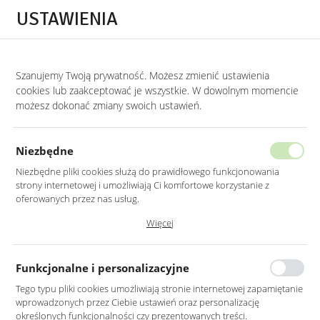
Przejdź do treści.
Przejdź do menu.
Przejdź do wyszukiwarki.
USTAWIENIA
0
Szanujemy Twoją prywatność. Możesz zmienić ustawienia
STRONA GŁÓWNA
PRODUKTY
SOFA 2-OSOBOWA BEŻOWA NA CZARNYCH
cookies lub zaakceptować je wszystkie. W dowolnym momencie
możesz dokonać zmiany swoich ustawień.
SOFA 2-OSOBOWA BEŻOWA
NA CZARNYCH METALOWYCH
Niezbędne
NOGACH TKANINA LUNA
Niezbędne pliki cookies służą do prawidłowego funkcjonowania
strony internetowej i umożliwiają Ci komfortowe korzystanie z
oferowanych przez nas usług.
Pliki cookies odpowiadają na podejmowane przez Ciebie działania w
Więcej
celu m.in. dostosowania Twoich ustawień preferencji prywatności,
logowania czy wypełniania formularzy. Dzięki plikom cookies strona, z
której korzystasz, może działać bez zakłóceń.
Funkcjonalne i personalizacyjne
Tego typu pliki cookies umożliwiają stronie internetowej zapamiętanie
wprowadzonych przez Ciebie ustawień oraz personalizację
określonych funkcjonalności czy prezentowanych treści.