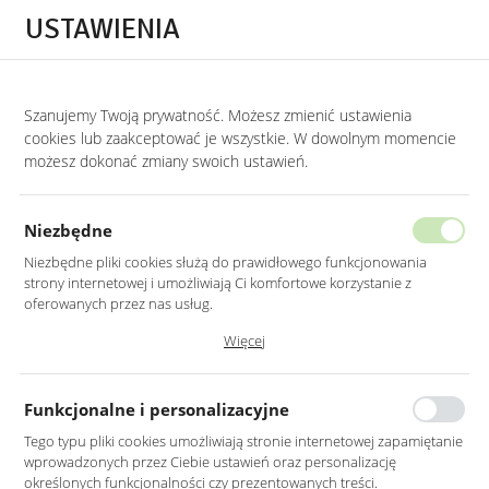
Przejdź do treści.
Przejdź do menu.
Przejdź do wyszukiwarki.
USTAWIENIA
0
Szanujemy Twoją prywatność. Możesz zmienić ustawienia
STRONA GŁÓWNA
PRODUKTY
PUF WELUROWY W KOLORZE RÓŻOWYM NA
cookies lub zaakceptować je wszystkie. W dowolnym momencie
możesz dokonać zmiany swoich ustawień.
PUF WELUROWY W KOLORZE
RÓŻOWYM NA METALOWEJ
Niezbędne
PODSTAWIE
Niezbędne pliki cookies służą do prawidłowego funkcjonowania
strony internetowej i umożliwiają Ci komfortowe korzystanie z
oferowanych przez nas usług.
Pliki cookies odpowiadają na podejmowane przez Ciebie działania w
Więcej
celu m.in. dostosowania Twoich ustawień preferencji prywatności,
logowania czy wypełniania formularzy. Dzięki plikom cookies strona, z
której korzystasz, może działać bez zakłóceń.
Funkcjonalne i personalizacyjne
Tego typu pliki cookies umożliwiają stronie internetowej zapamiętanie
wprowadzonych przez Ciebie ustawień oraz personalizację
określonych funkcjonalności czy prezentowanych treści.