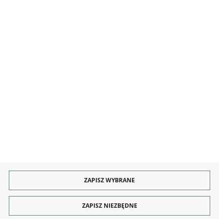
INFORMACJE
OBSŁUGA
KONTAKT I OBSŁUGA
Rozpocznij zwrot produktu:
ODSTĄP OD UMOWY TUTAJ
PŁATNOŚCI
DOSTAWA
ZAPISZ WYBRANE
ZAPISZ NIEZBĘDNE