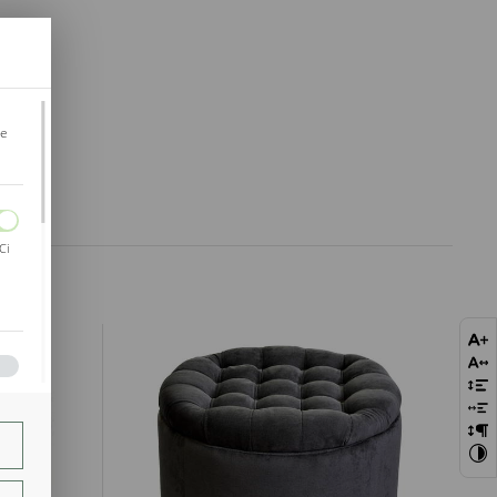
je
Ci
bie
szej
ie.