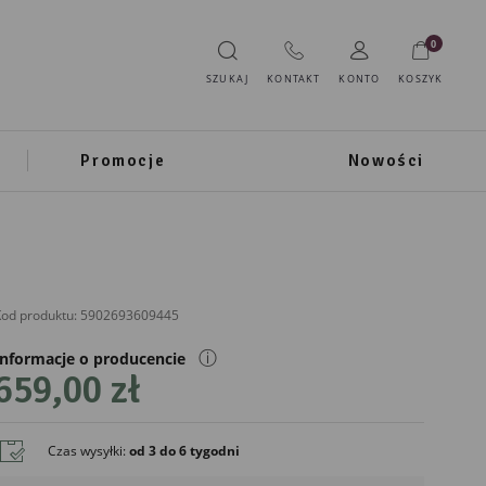
0
SZUKAJ
KONTAKT
KONTO
KOSZYK
Promocje
Nowości
od produktu:
5902693609445
ⓘ
Informacje o producencie
659,00 zł
IMPORTER
Ewax
Czas wysyłki
:
od 3 do 6 tygodni
Ul. Grota Roweckiego 116