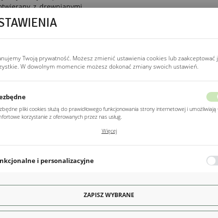
otwierany z drewnianymi
a nim siedzi. Drewniane,
STAWIENIA
legancji i solidności,
raktyczny schowek, który
y za wiele w żadnym domu
anujemy Twoją prywatność. Możesz zmienić ustawienia cookies lub zaakceptować 
zystkie. W dowolnym momencie możesz dokonać zmiany swoich ustawień.
ezbędne
POZOSTAŁE
Z kategorii
zbędne pliki cookies służą do prawidłowego funkcjonowania strony internetowej i umożliwiają 
fortowe korzystanie z oferowanych przez nas usług.
ki cookies odpowiadają na podejmowane przez Ciebie działania w celu m.in. dostosowania
Więcej
ich ustawień preferencji prywatności, logowania czy wypełniania formularzy. Dzięki plikom
kies strona, z której korzystasz, może działać bez zakłóceń.
nkcjonalne i personalizacyjne
o typu pliki cookies umożliwiają stronie internetowej zapamiętanie wprowadzonych przez Cie
awień oraz personalizację określonych funkcjonalności czy prezentowanych treści.
ęki tym plikom cookies możemy zapewnić Ci większy komfort korzystania z funkcjonalności na
ZAPISZ WYBRANE
Więcej
ony poprzez dopasowanie jej do Twoich indywidualnych preferencji. Wyrażenie zgody na
kcjonalne i personalizacyjne pliki cookies gwarantuje dostępność większej ilości funkcji na stron