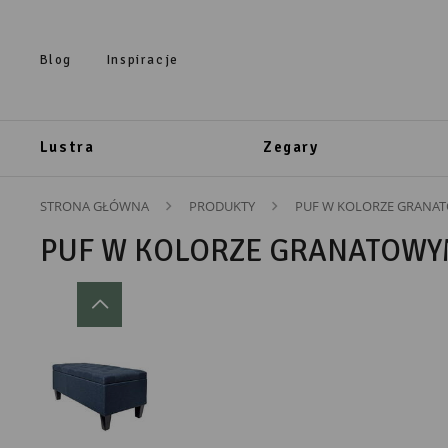
Przejdź do treści.
Przejdź do menu.
Przejdź do wyszukiwarki.
Blog
Inspiracje
Lustra
Zegary
STRONA GŁÓWNA
PRODUKTY
PUF W KOLORZE GRANA
PUF W KOLORZE GRANATOWY