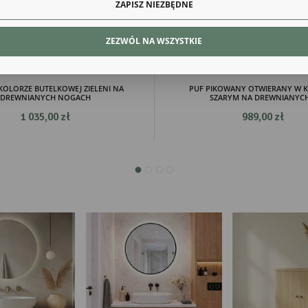
ZAPISZ NIEZBĘDNE
alityczne
lityczne pliki cookies pomagają nam rozwijać się i dostosowywać do Twoich potrzeb.
ZEZWÓL NA WSZYSTKIE
kies analityczne pozwalają na uzyskanie informacji w zakresie wykorzystywania witryny
Więcej
ernetowej, miejsca oraz częstotliwości, z jaką odwiedzane są nasze serwisy www. Dane pozwa
 na ocenę naszych serwisów internetowych pod względem ich popularności wśród
tkowników. Zgromadzone informacje są przetwarzane w formie zanonimizowanej. Wyrażenie
dy na analityczne pliki cookies gwarantuje dostępność wszystkich funkcjonalności.
eklamowe
KOLORZE BUTELKOWEJ ZIELENI NA
PUF PIKOWANY OTWIERANY W 
DREWNIANYCH NOGACH
SZARYM NA DREWNIANYCH.
ęki reklamowym plikom cookies prezentujemy Ci najciekawsze informacje i aktualności na
1 035,00 zł
989,00 zł
onach naszych partnerów.
mocyjne pliki cookies służą do prezentowania Ci naszych komunikatów na podstawie analizy
Więcej
ich upodobań oraz Twoich zwyczajów dotyczących przeglądanej witryny internetowej. Treści
mocyjne mogą pojawić się na stronach podmiotów trzecich lub firm będących naszymi
tnerami oraz innych dostawców usług. Firmy te działają w charakterze pośredników
zentujących nasze treści w postaci wiadomości, ofert, komunikatów mediów społecznościowy