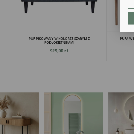
An
Ana
Coo
int
nam
uży
zgo
R
PUF PIKOWANY W KOLORZE SZARYM Z
PUFA W 
PODŁOKIETNIKAMI
Dzi
929,00 zł
str
Pro
Two
pro
par
pre