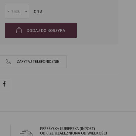
52-252
Wrocław
z
18
Polska
DODAJ DO KOSZYKA
ZAPYTAJ TELEFONICZNIE
PRZESYŁKA KURIERSKA (INPOST)
OD 0 ZŁ UZALEŻNIONA OD WIELKOŚCI