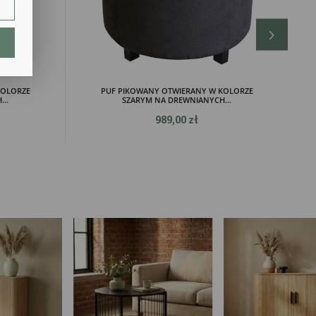
lają
KOLORZE
PUF PIKOWANY OTWIERANY W KOLORZE
..
SZARYM NA DREWNIANYCH...
989,00 zł
ch.