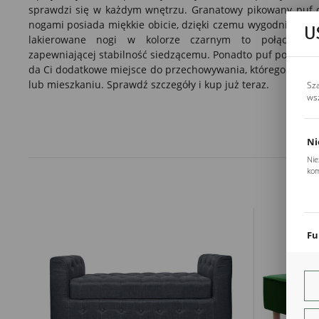
sprawdzi się w każdym wnętrzu. Granatowy pikowany puf 
nogami posiada miękkie obicie, dzięki czemu wygodnie się n
U
lakierowane nogi w kolorze czarnym to połączenie e
zapewniającej stabilność siedzącemu. Ponadto puf posiada p
da Ci dodatkowe miejsce do przechowywania, którego nigd
lub mieszkaniu. Sprawdź szczegóły i kup już teraz.
Sz
ws
Ni
Nie
kom
Pli
Two
coo
Fu
Teg
ust
Dzi
str
fun