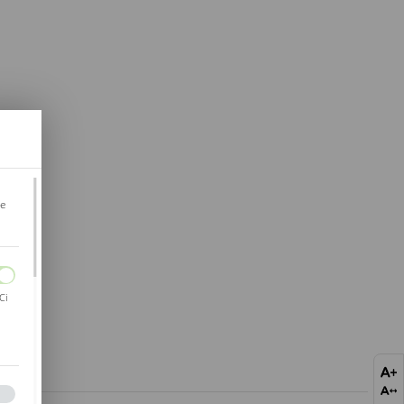
je
Ci