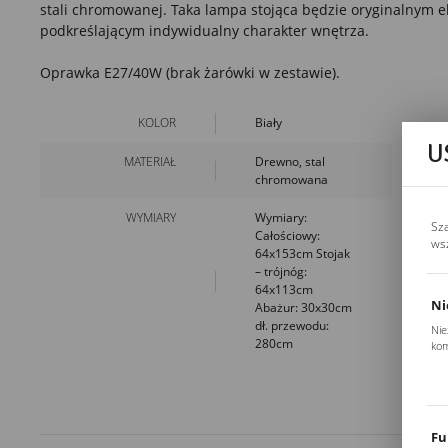
stali chromowanej. Taka lampa stojąca będzie oryginalnym
podkreślającym indywidualny charakter wnętrza.
Oprawka E27/40W (brak żarówki w zestawie).
KOLOR
Biały
U
MATERIAŁ
Drewno, stal
chromowana
WYMIARY
Wymiary:
Sz
Całościowy:
ws
64x153cm Stojak
– trójnóg:
64x113cm
Ni
Abażur: 30x30cm
dł. przewodu:
Nie
280cm
kom
Pli
Two
coo
Fu