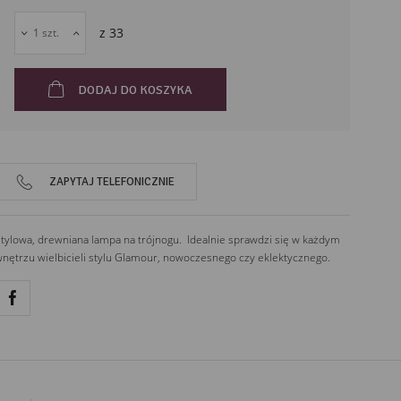
43-211
Piasek
z
33
Polska
DODAJ DO KOSZYKA
ZAPYTAJ TELEFONICZNIE
tylowa, drewniana lampa na trójnogu. Idealnie sprawdzi się w każdym
nętrzu wielbicieli stylu Glamour, nowoczesnego czy eklektycznego.