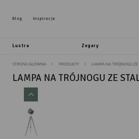
Przejdź do treści.
Przejdź do menu.
Przejdź do wyszukiwarki.
Blog
Inspiracje
Lustra
Zegary
STRONA GŁÓWNA
PRODUKTY
LAMPA NA TRÓJNOGU ZE
LAMPA NA TRÓJNOGU ZE STA