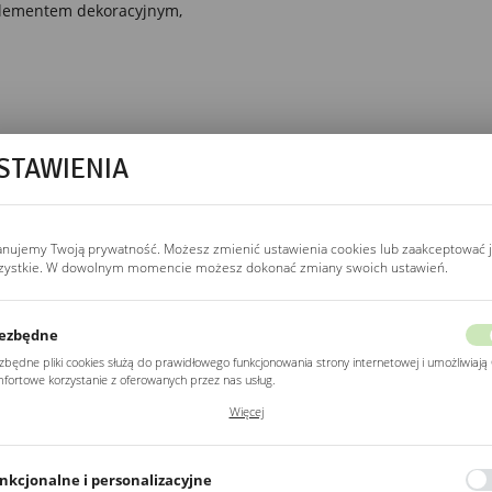
 elementem dekoracyjnym,
STAWIENIA
anujemy Twoją prywatność. Możesz zmienić ustawienia cookies lub zaakceptować 
zystkie. W dowolnym momencie możesz dokonać zmiany swoich ustawień.
ezbędne
zbędne pliki cookies służą do prawidłowego funkcjonowania strony internetowej i umożliwiają 
fortowe korzystanie z oferowanych przez nas usług.
ki cookies odpowiadają na podejmowane przez Ciebie działania w celu m.in. dostosowania
Więcej
ich ustawień preferencji prywatności, logowania czy wypełniania formularzy. Dzięki plikom
kies strona, z której korzystasz, może działać bez zakłóceń.
POZOSTAŁE
Z kategorii
nkcjonalne i personalizacyjne