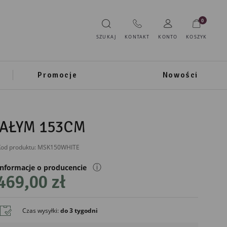
0
SZUKAJ
KONTAKT
KONTO
KOSZYK
Promocje
Nowości
IAŁYM 153CM
od produktu:
MSK150WHITE
ⓘ
Informacje o producencie
469,00 zł
IMPORTER
Prezent Marek Sikorski
Czas wysyłki
:
do 3 tygodni
ul. Podleśna 37B