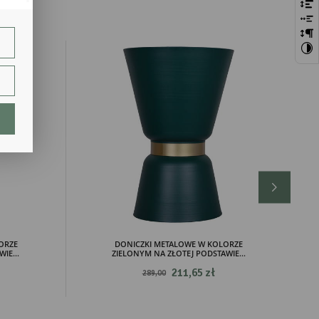
bie
szej
ie.
lają
ORZE
DONICZKI METALOWE W KOLORZE
IE...
ZIELONYM NA ZŁOTEJ PODSTAWIE...
ch.
211,65 zł
289,00