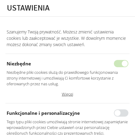
Przejdź do treści.
Przejdź do menu.
Przejdź do wyszukiwarki.
USTAWIENIA
0
Szanujemy Twoją prywatność. Możesz zmienić ustawienia
STRONA GŁÓWNA
PRODUKTY
KRZESŁO WELUROWE MUSZLA W KOLORZE
cookies lub zaakceptować je wszystkie. W dowolnym momencie
możesz dokonać zmiany swoich ustawień.
KRZESŁO WELUROWE MUSZLA
W KOLORZE SZARYM NA CZARNYCH
Niezbędne
NOGACH
Niezbędne pliki cookies służą do prawidłowego funkcjonowania
strony internetowej i umożliwiają Ci komfortowe korzystanie z
oferowanych przez nas usług.
Pliki cookies odpowiadają na podejmowane przez Ciebie działania w
Więcej
celu m.in. dostosowania Twoich ustawień preferencji prywatności,
logowania czy wypełniania formularzy. Dzięki plikom cookies strona, z
której korzystasz, może działać bez zakłóceń.
Funkcjonalne i personalizacyjne
Tego typu pliki cookies umożliwiają stronie internetowej zapamiętanie
wprowadzonych przez Ciebie ustawień oraz personalizację
określonych funkcjonalności czy prezentowanych treści.