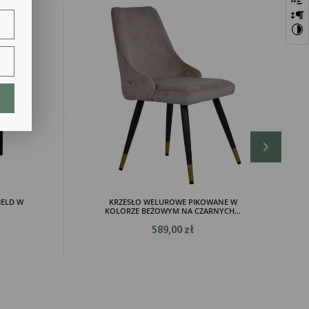
szej
ie.
lają
IELD W
KRZESŁO WELUROWE PIKOWANE W
KOLORZE BEŻOWYM NA CZARNYCH...
589,00 zł
ch.