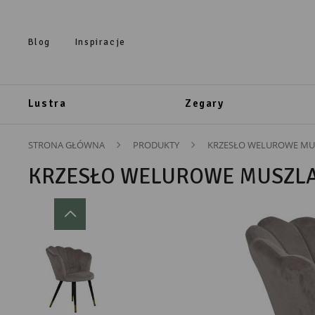
Przejdź do treści.
Przejdź do menu.
Przejdź do wyszukiwarki.
Blog
Inspiracje
Lustra
Zegary
STRONA GŁÓWNA
PRODUKTY
KRZESŁO WELUROWE MU
KRZESŁO WELUROWE MUSZLA