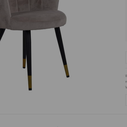
W
n
V