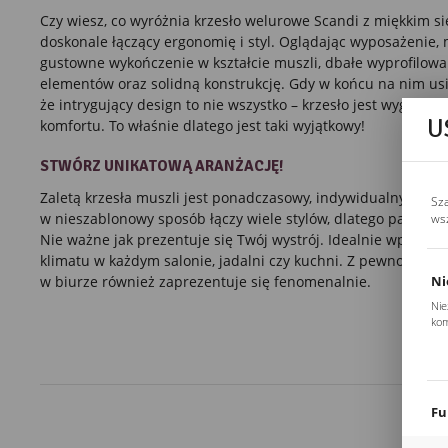
Czy wiesz, co wyróżnia krzesło welurowe Scandi z miękkim s
doskonale łączący ergonomię i styl. Oglądając wyposażenie,
gustowne wykończenie
w kształcie muszli,
dbałe wyprofilowa
elementów oraz solidną konstrukcję. Gdy w końcu na nim usi
że intrygujący design to nie wszystko – krzesło jest wygodne 
U
komfortu. To właśnie dlatego jest taki wyjątkowy!
STWÓRZ UNIKATOWĄ ARANŻACJĘ!
Zaletą krzesła muszli jest ponadczasowy
, indywidualny desig
Sz
w nieszablonowy sposób łączy wiele stylów, dlatego pasuje 
ws
Nie ważne jak prezentuje się Twój wystrój. Idealnie wpasuje
klimatu w każdym
salonie
,
jadalni
czy
kuchni.
Z pewnością n
Ni
w biurze również
zaprezentuje się fenomenalnie.
Nie
kom
Pli
Two
coo
Fu
Teg