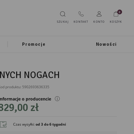
0
SZUKAJ
KONTAKT
KONTO
KOSZYK
Promocje
Nowości
RNYCH NOGACH
od produktu:
5902693636335
ⓘ
Informacje o producencie
829,00 zł
IMPORTER
Ewax
Czas wysyłki
:
od 3 do 6 tygodni
Ul. Grota Roweckiego 116