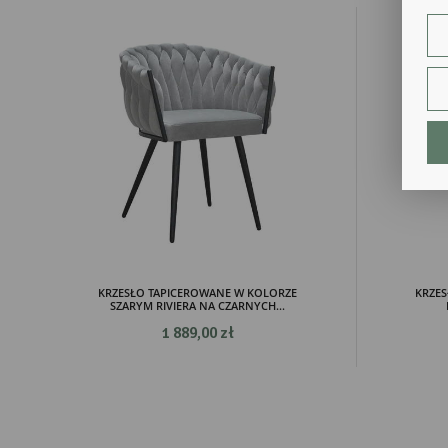
ust
Dzi
str
fun
An
Ana
Coo
int
nam
uży
zgo
R
Dzi
str
Pro
Two
KRZESŁO TAPICEROWANE W KOLORZE
KRZES
pro
SZARYM RIVIERA NA CZARNYCH...
par
1 889,00 zł
pre