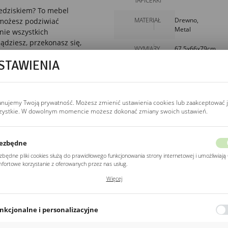
TAPICERKI
iedziskiem? To mebel
MATERIAŁ
Drewno,
 możesz podziwiać
Metal
nie wszystkich
ądziesz, przekonasz się,
WYMIARY
67,5x66x79cm
i przynosi sporo
STAWIENIA
n
. Mebel
anujemy Twoją prywatność. Możesz zmienić ustawienia cookies lub zaakceptować 
do każdego mieszkania.
zystkie. W dowolnym momencie możesz dokonać zmiany swoich ustawień.
 się do niepowtarzalnego
owy nabytek
umieszczony
ezbędne
zbędne pliki cookies służą do prawidłowego funkcjonowania strony internetowej i umożliwiają 
fortowe korzystanie z oferowanych przez nas usług.
ki cookies odpowiadają na podejmowane przez Ciebie działania w celu m.in. dostosowania
Więcej
ich ustawień preferencji prywatności, logowania czy wypełniania formularzy. Dzięki plikom
POZOSTAŁE
kies strona, z której korzystasz, może działać bez zakłóceń.
Z kategorii
nkcjonalne i personalizacyjne
o typu pliki cookies umożliwiają stronie internetowej zapamiętanie wprowadzonych przez Cie