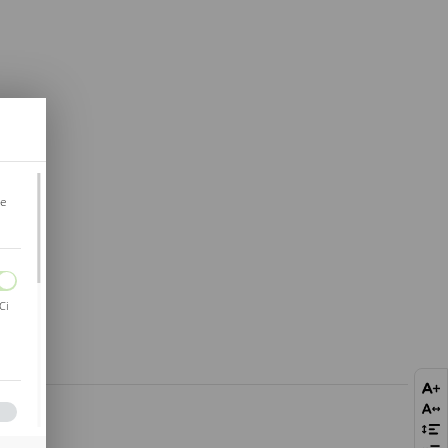
je
Ci
bie