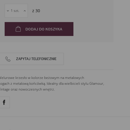
52-252
Wrocław
z
30
Polska
DODAJ DO KOSZYKA
ZAPYTAJ TELEFONICZNIE
elurowe krzesło w kolorze beżowym na metalowych
ogach z metalową końcówką. Idealny dla wielbicieli stylu Glamour,
intage oraz nowoczesnych wnętrz.