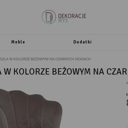
Meble
Dodatki
SZLA W KOLORZE BEŻOWYM NA CZARNYCH NOGACH
 W KOLORZE BEŻOWYM NA CZA
K
PRODUCENT
Ewax