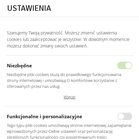
Przejdź do treści.
Przejdź do menu.
Przejdź do wyszukiwarki.
USTAWIENIA
0
Szanujemy Twoją prywatność. Możesz zmienić ustawienia
STRONA GŁÓWNA
PRODUKTY
KONSOLA W KOLORZE DĄB NATURALNY N
cookies lub zaakceptować je wszystkie. W dowolnym momencie
możesz dokonać zmiany swoich ustawień.
KONSOLA W KOLORZE DĄB
NATURALNY NA METALOWYCH
Niezbędne
CZARNYCH NOGACH
Niezbędne pliki cookies służą do prawidłowego funkcjonowania
strony internetowej i umożliwiają Ci komfortowe korzystanie z
oferowanych przez nas usług.
Pliki cookies odpowiadają na podejmowane przez Ciebie działania w
Więcej
celu m.in. dostosowania Twoich ustawień preferencji prywatności,
logowania czy wypełniania formularzy. Dzięki plikom cookies strona, z
której korzystasz, może działać bez zakłóceń.
Funkcjonalne i personalizacyjne
Tego typu pliki cookies umożliwiają stronie internetowej zapamiętanie
wprowadzonych przez Ciebie ustawień oraz personalizację
określonych funkcjonalności czy prezentowanych treści.