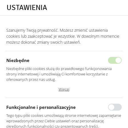
Przejdź do treści.
Przejdź do menu.
Przejdź do wyszukiwarki.
USTAWIENIA
0
Szanujemy Twoją prywatność. Możesz zmienić ustawienia
STRONA GŁÓWNA
PRODUKTY
KOMPLET WYPOCZYNKOWY ZESTAW SOF 3
cookies lub zaakceptować je wszystkie. W dowolnym momencie
możesz dokonać zmiany swoich ustawień.
KOMPLET WYPOCZYNKOWY ZESTAW
SOF 3+2 MIODOWY WELUR
Niezbędne
NA METALOWYCH NOGACH
Niezbędne pliki cookies służą do prawidłowego funkcjonowania
strony internetowej i umożliwiają Ci komfortowe korzystanie z
oferowanych przez nas usług.
Pliki cookies odpowiadają na podejmowane przez Ciebie działania w
Więcej
celu m.in. dostosowania Twoich ustawień preferencji prywatności,
logowania czy wypełniania formularzy. Dzięki plikom cookies strona, z
której korzystasz, może działać bez zakłóceń.
Funkcjonalne i personalizacyjne
Tego typu pliki cookies umożliwiają stronie internetowej zapamiętanie
wprowadzonych przez Ciebie ustawień oraz personalizację
określonych funkcjonalności czy prezentowanych treści.