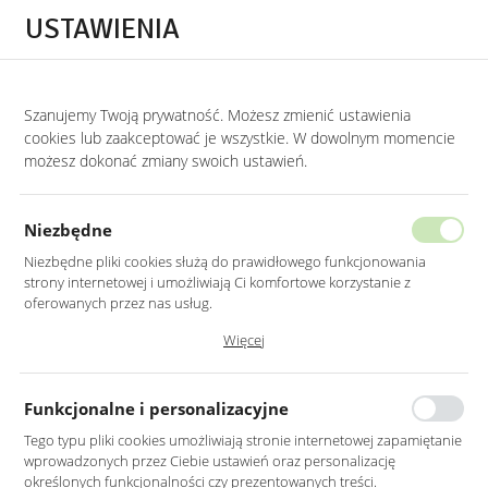
Przejdź do treści.
Przejdź do menu.
Przejdź do wyszukiwarki.
USTAWIENIA
0
Szanujemy Twoją prywatność. Możesz zmienić ustawienia
STRONA GŁÓWNA
PRODUKTY
KOMPLET DONICZEK W KOLORZE SZARYM NA
cookies lub zaakceptować je wszystkie. W dowolnym momencie
możesz dokonać zmiany swoich ustawień.
KOMPLET DONICZEK W KOLORZE
SZARYM NA ZŁOTEJ PODSTAWIE
Niezbędne
3SZT.
Niezbędne pliki cookies służą do prawidłowego funkcjonowania
strony internetowej i umożliwiają Ci komfortowe korzystanie z
oferowanych przez nas usług.
Pliki cookies odpowiadają na podejmowane przez Ciebie działania w
Więcej
celu m.in. dostosowania Twoich ustawień preferencji prywatności,
logowania czy wypełniania formularzy. Dzięki plikom cookies strona, z
której korzystasz, może działać bez zakłóceń.
Funkcjonalne i personalizacyjne
Tego typu pliki cookies umożliwiają stronie internetowej zapamiętanie
wprowadzonych przez Ciebie ustawień oraz personalizację
określonych funkcjonalności czy prezentowanych treści.