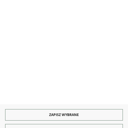
MOJE KONTO
INFORMACJE
OBSŁUGA
KONTAKT I OBSŁUGA
Rozpocznij zwrot produktu:
ODSTĄP OD UMOWY TUTAJ
PŁATNOŚCI
DOSTAWA
ZAPISZ WYBRANE