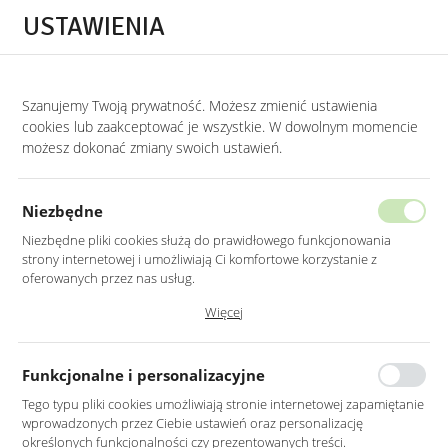
Przejdź do treści.
Przejdź do menu.
Przejdź do wyszukiwarki.
USTAWIENIA
0
Szanujemy Twoją prywatność. Możesz zmienić ustawienia
STRONA GŁÓWNA
PRODUKTY
KOMPLET DONIC METALOWYCH W KOLORZ
cookies lub zaakceptować je wszystkie. W dowolnym momencie
możesz dokonać zmiany swoich ustawień.
KOMPLET DONIC METALOWYCH
W KOLORZE SZARO-BEŻOWYM
Niezbędne
Niezbędne pliki cookies służą do prawidłowego funkcjonowania
strony internetowej i umożliwiają Ci komfortowe korzystanie z
oferowanych przez nas usług.
Pliki cookies odpowiadają na podejmowane przez Ciebie działania w
Więcej
celu m.in. dostosowania Twoich ustawień preferencji prywatności,
logowania czy wypełniania formularzy. Dzięki plikom cookies strona, z
której korzystasz, może działać bez zakłóceń.
Funkcjonalne i personalizacyjne
Tego typu pliki cookies umożliwiają stronie internetowej zapamiętanie
wprowadzonych przez Ciebie ustawień oraz personalizację
określonych funkcjonalności czy prezentowanych treści.