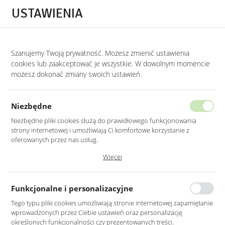
Przejdź do treści.
Przejdź do menu.
Przejdź do wyszukiwarki.
USTAWIENIA
0
Szanujemy Twoją prywatność. Możesz zmienić ustawienia
STRONA GŁÓWNA
PRODUKTY
HOKER TAPICEROWANY W KOLORZE GRAN
cookies lub zaakceptować je wszystkie. W dowolnym momencie
możesz dokonać zmiany swoich ustawień.
HOKER TAPICEROWANY W KOLORZE
GRANATOWYM NA CZARNYCH
Niezbędne
METALOWYCH NOGACH
Niezbędne pliki cookies służą do prawidłowego funkcjonowania
strony internetowej i umożliwiają Ci komfortowe korzystanie z
oferowanych przez nas usług.
Pliki cookies odpowiadają na podejmowane przez Ciebie działania w
Więcej
celu m.in. dostosowania Twoich ustawień preferencji prywatności,
logowania czy wypełniania formularzy. Dzięki plikom cookies strona, z
której korzystasz, może działać bez zakłóceń.
Funkcjonalne i personalizacyjne
Tego typu pliki cookies umożliwiają stronie internetowej zapamiętanie
wprowadzonych przez Ciebie ustawień oraz personalizację
określonych funkcjonalności czy prezentowanych treści.