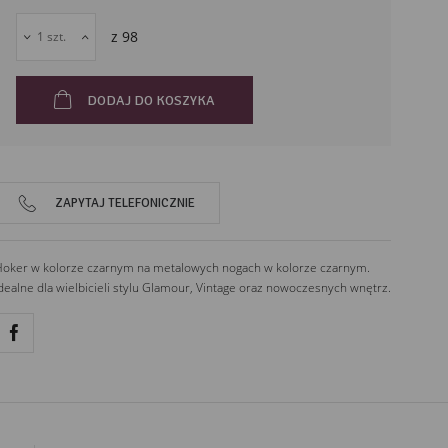
z
98
DODAJ DO KOSZYKA
ZAPYTAJ TELEFONICZNIE
oker w kolorze czarnym na metalowych nogach w kolorze czarnym.
dealne dla wielbicieli stylu Glamour, Vintage oraz nowoczesnych wnętrz.