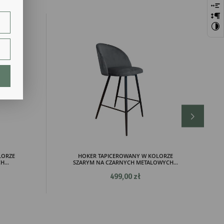
szej
ie.
lają
LORZE
HOKER TAPICEROWANY W KOLORZE
...
SZARYM NA CZARNYCH METALOWYCH...
ch.
499,00 zł