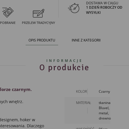
DOSTAWA W CIĄGU
1 DZIEŃ ROBOCZY OD
WYSYŁKI
POBRANIE
PRZELEW TRADYCYJNY
OPIS PRODUKTU
INNE Z KATEGORII
INFORMACJE
O produkcie
lorze czarnym.
KOLOR
Czarny
nych wnętrz.
MATERIAŁ
tkanina
Bluvel,
metal,
drewno
designem,
hoker
w
nteresowania. Dlaczego