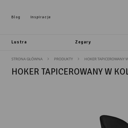
Przejdź do treści.
Przejdź do menu.
Przejdź do wyszukiwarki.
Blog
Inspiracje
Lustra
Zegary
STRONA GŁÓWNA
PRODUKTY
HOKER TAPICEROWANY 
HOKER TAPICEROWANY W KO