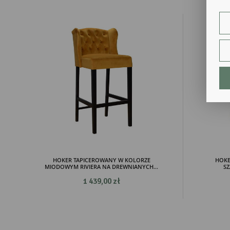
ust
Dzi
str
fun
An
Ana
Coo
int
nam
uży
zgo
R
Dzi
str
Pro
Two
HOKER TAPICEROWANY W KOLORZE
HOKE
pro
MIODOWYM RIVIERA NA DREWNIANYCH...
SZ
par
pre
1 439,00 zł