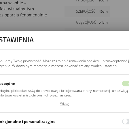
WYSOKOŚĆ
96cm
sama w sobie –
ekt wizualny, tym
SZEROKOŚĆ
46cm
raz oparcia fenomenalnie
GŁĘBOKOŚĆ
54cm
 - dlatego nie
WYSOKOŚĆ
65cm
STAWIENIA
SIEDZISKA
SZEROKOŚĆ
46cm
SIEDZISKA
anujemy Twoją prywatność. Możesz zmienić ustawienia cookies lub zaakceptować 
zystkie. W dowolnym momencie możesz dokonać zmiany swoich ustawień.
GŁĘBOKOŚĆ
44cm
SIEDZISKA
WYKONANIE
metal
ezbędne
NÓŻEK
POKAŻ WIĘCEJ
zbędne pliki cookies służą do prawidłowego funkcjonowania strony internetowej i umożliwiają 
fortowe korzystanie z oferowanych przez nas usług.
ki cookies odpowiadają na podejmowane przez Ciebie działania w celu m.in. dostosowania
Więcej
ich ustawień preferencji prywatności, logowania czy wypełniania formularzy. Dzięki plikom
kies strona, z której korzystasz, może działać bez zakłóceń.
POZOSTAŁE
Z kategorii
nkcjonalne i personalizacyjne
o typu pliki cookies umożliwiają stronie internetowej zapamiętanie wprowadzonych przez Cie