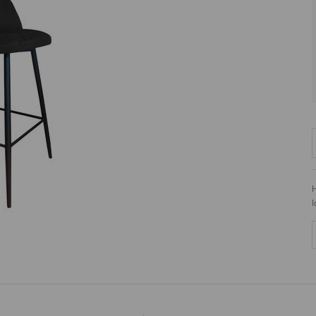
Jezioro 68
42-133
Węglowice
Polska
H
I