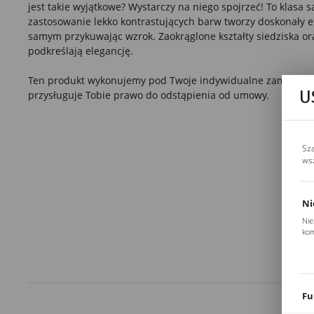
jest takie wyjątkowe? Wystarczy na niego spojrzeć! To klasa 
zastosowanie lekko kontrastujących barw tworzy doskonały ef
samym przykuwając wzrok. Zaokrąglone kształty siedziska o
podkreślają elegancję.
Ten produkt wykonujemy pod Twoje indywidualne zamówienie
U
przysługuje Tobie prawo do odstąpienia od umowy.
Sz
ws
Ni
Nie
kom
Pli
Two
coo
Fu
Teg