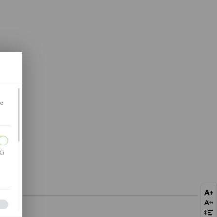
je
Ci
bie