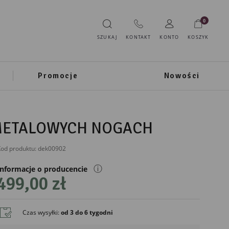
0
SZUKAJ
KONTAKT
KONTO
KOSZYK
Promocje
Nowości
 METALOWYCH NOGACH
od produktu:
dek00902
ⓘ
Informacje o producencie
499,00 zł
Czas wysyłki
:
od 3 do 6 tygodni