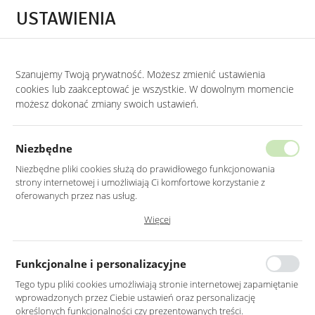
Przejdź do treści.
Przejdź do menu.
Przejdź do wyszukiwarki.
USTAWIENIA
0
Szanujemy Twoją prywatność. Możesz zmienić ustawienia
STRONA GŁÓWNA
PRODUKTY
FOTEL TAPICEROWANY W KOLORZE SZARY
cookies lub zaakceptować je wszystkie. W dowolnym momencie
możesz dokonać zmiany swoich ustawień.
FOTEL TAPICEROWANY W KOLORZE
SZARYM NA DREWNIANYCH NOGACH
Niezbędne
Niezbędne pliki cookies służą do prawidłowego funkcjonowania
strony internetowej i umożliwiają Ci komfortowe korzystanie z
oferowanych przez nas usług.
Pliki cookies odpowiadają na podejmowane przez Ciebie działania w
Więcej
celu m.in. dostosowania Twoich ustawień preferencji prywatności,
logowania czy wypełniania formularzy. Dzięki plikom cookies strona, z
której korzystasz, może działać bez zakłóceń.
Funkcjonalne i personalizacyjne
Tego typu pliki cookies umożliwiają stronie internetowej zapamiętanie
wprowadzonych przez Ciebie ustawień oraz personalizację
określonych funkcjonalności czy prezentowanych treści.