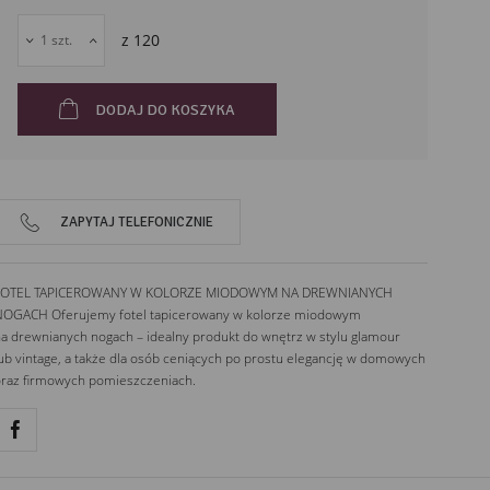
z
120
DODAJ DO KOSZYKA
ZAPYTAJ TELEFONICZNIE
FOTEL TAPICEROWANY W KOLORZE MIODOWYM NA DREWNIANYCH
NOGACH Oferujemy fotel tapicerowany w kolorze miodowym
a drewnianych nogach – idealny produkt do wnętrz w stylu glamour
ub vintage, a także dla osób ceniących po prostu elegancję w domowych
raz firmowych pomieszczeniach.