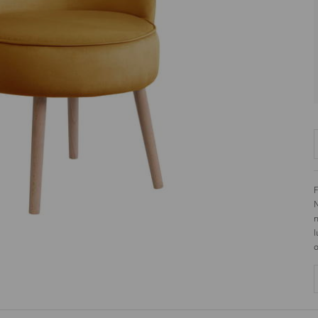
Jaśminowa 28
63-640
Chojęcin-Szum
Polska
n
l
o