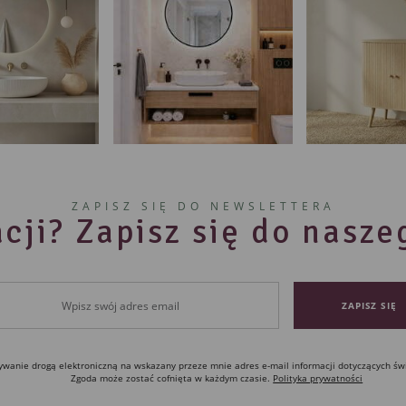
ZAPISZ SIĘ DO NEWSLETTERA
cji? Zapisz się do nasz
anie drogą elektroniczną na wskazany przeze mnie adres e-mail informacji dotyczących św
Zgoda może zostać cofnięta w każdym czasie.
Polityka prywatności