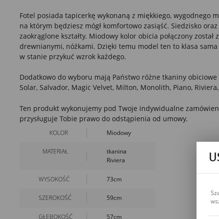
Fotel posiada tapicerkę wykonaną z miękkiego, wygodnego ma
na którym będziesz mógł komfortowo zasiąść. Siedzisko oraz 
zaokrąglone kształty. Miodowy
kolor obicia połączony został 
drewnianymi, nóżkami. Dzięki temu model ten to klasa sama 
w stanie przykuć wzrok każdego.
Dodatkowo do wyboru mają Państwo różne tkaniny obiciowe (
Solar, Salvador, Magic Velvet, Milton, Monolith, Piano, Riviera
Ten produkt wykonujemy pod Twoje indywidualne zamówienie
przysługuje Tobie prawo do odstąpienia od umowy.
KOLOR
Miodowy
MATERIAŁ
tkanina
U
Riviera
WYSOKOŚĆ
73cm
Sz
SZEROKOŚĆ
59cm
ws
GŁĘBOKOŚĆ
57cm