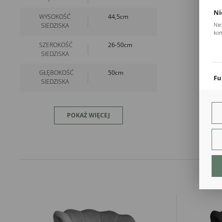
Ni
WYSOKOŚĆ
44,5cm
Nie
SIEDZISKA
kom
Pli
SZEROKOŚĆ
26-50cm
Two
SIEDZISKA
coo
GŁĘBOKOŚĆ
50cm
Fu
SIEDZISKA
Teg
ust
WYKONANIE
pianka
Dzi
SIEDZISKA
wysokoelastyczna
POKAŻ WIĘCEJ
str
o bardzo
fun
dużym
stopniu
An
gęstości
Ana
WYKONANIE
pianka
Coo
OPARCIA
wysokoelastyczna
int
nam
o bardzo
uży
dużym
zgo
R
stopniu
gęstości
Dzi
str