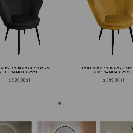
mocyjne pliki cookies służą do prezentowania Ci naszych komunikatów na podstawie analizy
Więcej
ich upodobań oraz Twoich zwyczajów dotyczących przeglądanej witryny internetowej. Treści
mocyjne mogą pojawić się na stronach podmiotów trzecich lub firm będących naszymi
tnerami oraz innych dostawców usług. Firmy te działają w charakterze pośredników
zentujących nasze treści w postaci wiadomości, ofert, komunikatów mediów społecznościowy
 MUSZLA W KOLORZE CZARNYM
FOTEL MUSZLA W KOLORZE M
WELUR NA METALOWYCH...
MG15 NA METALOWYCH..
1 599,00 zł
1 599,00 zł