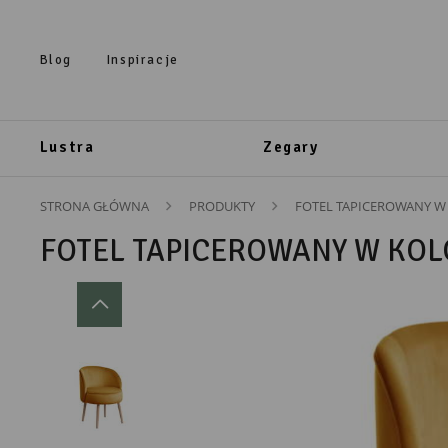
Przejdź do treści.
Przejdź do menu.
Przejdź do wyszukiwarki.
Blog
Inspiracje
Lustra
Zegary
STRONA GŁÓWNA
PRODUKTY
FOTEL TAPICEROWANY 
FOTEL TAPICEROWANY W KO