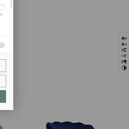
Ci
bie
szej
ie.
lają