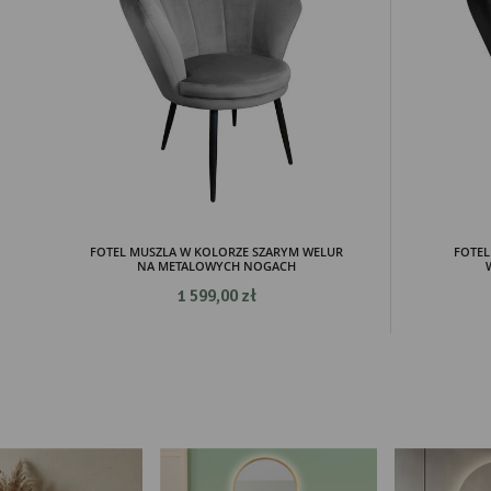
KONSTRUKCJA
lite
Pro
STELAŻA
drewno
Two
bukowe
pro
par
pre
WYKONANIE
drewno
NÓŻEK
FOTEL MUSZLA W KOLORZE SZARYM WELUR
FOTEL
NA METALOWYCH NOGACH
1 599,00 zł