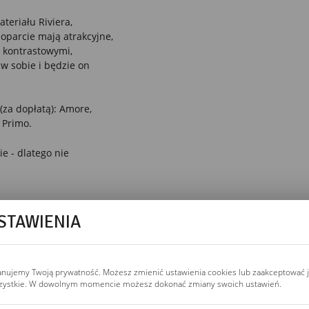
teriału Riviera,
oparcie mają atrakcyjne,
z kontrastowymi,
w sobie i będzie on
za dopłatą): Amore,
, Primo.
 - dlatego nie
STAWIENIA
anujemy Twoją prywatność. Możesz zmienić ustawienia cookies lub zaakceptować 
zystkie. W dowolnym momencie możesz dokonać zmiany swoich ustawień.