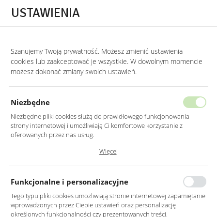
Przejdź do treści.
Przejdź do menu.
Przejdź do wyszukiwarki.
USTAWIENIA
0
Szanujemy Twoją prywatność. Możesz zmienić ustawienia
STRONA GŁÓWNA
PRODUKTY
FOTEL TAPICEROWANY DĘBOWY W KOLORZ
cookies lub zaakceptować je wszystkie. W dowolnym momencie
możesz dokonać zmiany swoich ustawień.
FOTEL TAPICEROWANY DĘBOWY
W KOLORZE SZARYM
Niezbędne
Z PODŁOKIETNIKAMI
Niezbędne pliki cookies służą do prawidłowego funkcjonowania
strony internetowej i umożliwiają Ci komfortowe korzystanie z
oferowanych przez nas usług.
Pliki cookies odpowiadają na podejmowane przez Ciebie działania w
Więcej
celu m.in. dostosowania Twoich ustawień preferencji prywatności,
logowania czy wypełniania formularzy. Dzięki plikom cookies strona, z
której korzystasz, może działać bez zakłóceń.
Funkcjonalne i personalizacyjne
Tego typu pliki cookies umożliwiają stronie internetowej zapamiętanie
wprowadzonych przez Ciebie ustawień oraz personalizację
określonych funkcjonalności czy prezentowanych treści.