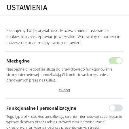
Przejdź do treści.
Przejdź do menu.
Przejdź do wyszukiwarki.
USTAWIENIA
0
Szanujemy Twoją prywatność. Możesz zmienić ustawienia
STRONA GŁÓWNA
PRODUKTY
FOTEL MUSZLA W KOLORZE CZARNYM WE
cookies lub zaakceptować je wszystkie. W dowolnym momencie
możesz dokonać zmiany swoich ustawień.
FOTEL MUSZLA W KOLORZE
CZARNYM WELUR NA METALOWYCH
Niezbędne
NOGACH
Niezbędne pliki cookies służą do prawidłowego funkcjonowania
strony internetowej i umożliwiają Ci komfortowe korzystanie z
oferowanych przez nas usług.
Pliki cookies odpowiadają na podejmowane przez Ciebie działania w
Więcej
celu m.in. dostosowania Twoich ustawień preferencji prywatności,
logowania czy wypełniania formularzy. Dzięki plikom cookies strona, z
której korzystasz, może działać bez zakłóceń.
Funkcjonalne i personalizacyjne
Tego typu pliki cookies umożliwiają stronie internetowej zapamiętanie
wprowadzonych przez Ciebie ustawień oraz personalizację
określonych funkcjonalności czy prezentowanych treści.