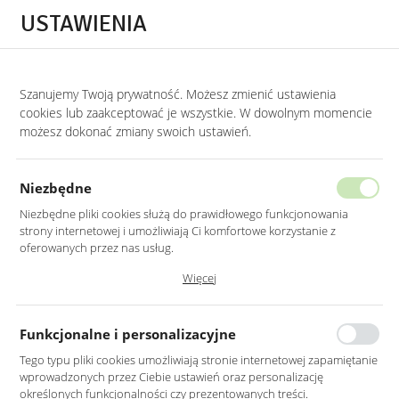
Przejdź do treści.
Przejdź do menu.
Przejdź do wyszukiwarki.
USTAWIENIA
0
Szanujemy Twoją prywatność. Możesz zmienić ustawienia
STRONA GŁÓWNA
PRODUKTY
BIURKO NA CZARNYCH METALOWYCH NOGA
cookies lub zaakceptować je wszystkie. W dowolnym momencie
możesz dokonać zmiany swoich ustawień.
BIURKO NA CZARNYCH
METALOWYCH NOGACH Z PÓŁKĄ
Niezbędne
LOFT
Niezbędne pliki cookies służą do prawidłowego funkcjonowania
strony internetowej i umożliwiają Ci komfortowe korzystanie z
oferowanych przez nas usług.
Pliki cookies odpowiadają na podejmowane przez Ciebie działania w
Więcej
celu m.in. dostosowania Twoich ustawień preferencji prywatności,
logowania czy wypełniania formularzy. Dzięki plikom cookies strona, z
której korzystasz, może działać bez zakłóceń.
Funkcjonalne i personalizacyjne
Tego typu pliki cookies umożliwiają stronie internetowej zapamiętanie
wprowadzonych przez Ciebie ustawień oraz personalizację
określonych funkcjonalności czy prezentowanych treści.