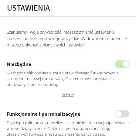
Przejdź do treści.
Przejdź do menu.
Przejdź do wyszukiwarki.
USTAWIENIA
0
Szanujemy Twoją prywatność. Możesz zmienić ustawienia
STRONA GŁÓWNA
PRODUKTY
BEŻOWA KOMODA Z RYFLOWANYMI FRONTA
cookies lub zaakceptować je wszystkie. W dowolnym momencie
możesz dokonać zmiany swoich ustawień.
BEŻOWA KOMODA Z RYFLOWANYMI
FRONTAMI ZŁOTE UCHWYTY 90 CM
Niezbędne
Niezbędne pliki cookies służą do prawidłowego funkcjonowania
strony internetowej i umożliwiają Ci komfortowe korzystanie z
oferowanych przez nas usług.
Pliki cookies odpowiadają na podejmowane przez Ciebie działania w
Więcej
celu m.in. dostosowania Twoich ustawień preferencji prywatności,
logowania czy wypełniania formularzy. Dzięki plikom cookies strona, z
której korzystasz, może działać bez zakłóceń.
Funkcjonalne i personalizacyjne
Tego typu pliki cookies umożliwiają stronie internetowej zapamiętanie
wprowadzonych przez Ciebie ustawień oraz personalizację
określonych funkcjonalności czy prezentowanych treści.