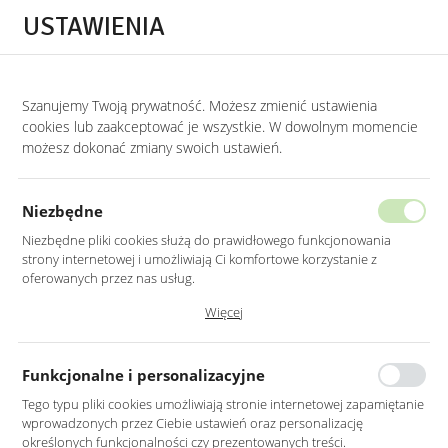
Przejdź do treści.
Przejdź do menu.
Przejdź do wyszukiwarki.
USTAWIENIA
0
Szanujemy Twoją prywatność. Możesz zmienić ustawienia
STRONA GŁÓWNA
PRODUKTY
KRZESŁO TAPICEROWANE W KOLORZE NIE
cookies lub zaakceptować je wszystkie. W dowolnym momencie
możesz dokonać zmiany swoich ustawień.
KRZESŁO TAPICEROWANE
W KOLORZE NIEBIESKIM
Niezbędne
NA CZARNO-ZŁOTYCH NOGACH
Niezbędne pliki cookies służą do prawidłowego funkcjonowania
strony internetowej i umożliwiają Ci komfortowe korzystanie z
oferowanych przez nas usług.
Pliki cookies odpowiadają na podejmowane przez Ciebie działania w
Więcej
celu m.in. dostosowania Twoich ustawień preferencji prywatności,
logowania czy wypełniania formularzy. Dzięki plikom cookies strona, z
której korzystasz, może działać bez zakłóceń.
Funkcjonalne i personalizacyjne
Tego typu pliki cookies umożliwiają stronie internetowej zapamiętanie
wprowadzonych przez Ciebie ustawień oraz personalizację
określonych funkcjonalności czy prezentowanych treści.