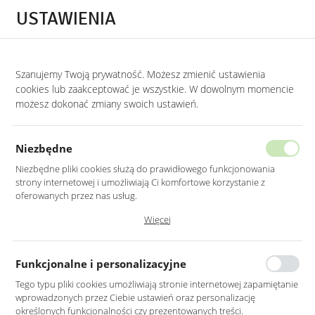
Przejdź do treści.
Przejdź do menu.
Przejdź do wyszukiwarki.
USTAWIENIA
0
Szanujemy Twoją prywatność. Możesz zmienić ustawienia
STRONA GŁÓWNA
PRODUKTY
FOTEL WYPOCZYNKOWY W KOLORZE CIEM
cookies lub zaakceptować je wszystkie. W dowolnym momencie
możesz dokonać zmiany swoich ustawień.
FOTEL WYPOCZYNKOWY W KOLORZE
CIEMNOZIELONYM
Niezbędne
NA DREWNIANYCH NOGACH
Niezbędne pliki cookies służą do prawidłowego funkcjonowania
strony internetowej i umożliwiają Ci komfortowe korzystanie z
oferowanych przez nas usług.
Pliki cookies odpowiadają na podejmowane przez Ciebie działania w
Więcej
celu m.in. dostosowania Twoich ustawień preferencji prywatności,
logowania czy wypełniania formularzy. Dzięki plikom cookies strona, z
której korzystasz, może działać bez zakłóceń.
Funkcjonalne i personalizacyjne
Tego typu pliki cookies umożliwiają stronie internetowej zapamiętanie
wprowadzonych przez Ciebie ustawień oraz personalizację
określonych funkcjonalności czy prezentowanych treści.