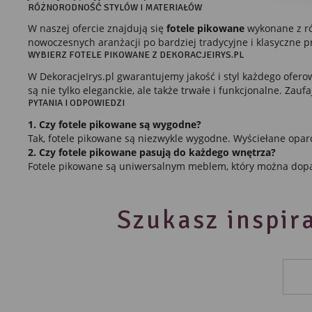
RÓŻNORODNOŚĆ STYLÓW I MATERIAŁÓW
Dzi
str
W naszej ofercie znajdują się
fotele pikowane
wykonane z róż
Pro
nowoczesnych aranżacji po bardziej tradycyjne i klasyczne p
Two
WYBIERZ FOTELE PIKOWANE Z DEKORACJEIRYS.PL
pro
par
W DekoracjeIrys.pl gwarantujemy jakość i styl każdego ofer
pre
są nie tylko eleganckie, ale także trwałe i funkcjonalne. Zau
PYTANIA I ODPOWIEDZI
1. Czy fotele pikowane są wygodne?
Tak, fotele pikowane są niezwykle wygodne. Wyściełane oparc
2. Czy fotele pikowane pasują do każdego wnętrza?
Fotele pikowane są uniwersalnym meblem, który można dopa
Szukasz inspira