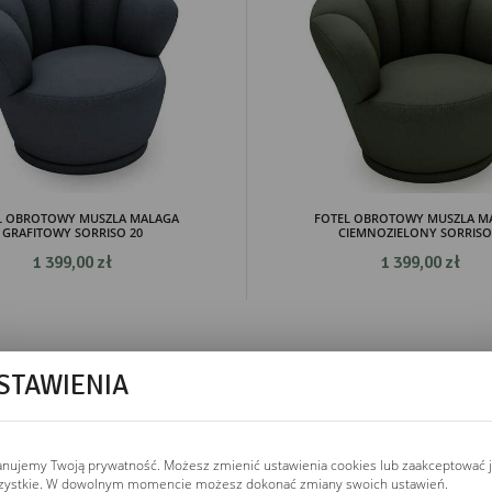
L OBROTOWY MUSZLA MALAGA
FOTEL OBROTOWY MUSZLA M
GRAFITOWY SORRISO 20
CIEMNOZIELONY SORRISO.
1 399,00 zł
1 399,00 zł
STAWIENIA
anujemy Twoją prywatność. Możesz zmienić ustawienia cookies lub zaakceptować 
zystkie. W dowolnym momencie możesz dokonać zmiany swoich ustawień.