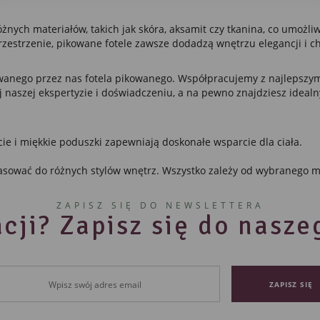
ęki reklamowym plikom cookies prezentujemy Ci najciekawsze informacje i aktualności na
onach naszych partnerów.
nych materiałów, takich jak skóra, aksamit czy tkanina, co umożl
mocyjne pliki cookies służą do prezentowania Ci naszych komunikatów na podstawie analizy
Więcej
rzestrzenie, pikowane fotele zawsze dodadzą wnętrzu elegancji i c
ich upodobań oraz Twoich zwyczajów dotyczących przeglądanej witryny internetowej. Treści
mocyjne mogą pojawić się na stronach podmiotów trzecich lub firm będących naszymi
tnerami oraz innych dostawców usług. Firmy te działają w charakterze pośredników
owanego przez nas fotela pikowanego. Współpracujemy z najlepszym
zentujących nasze treści w postaci wiadomości, ofert, komunikatów mediów społecznościowy
faj naszej ekspertyzie i doświadczeniu, a na pewno znajdziesz idealn
ie i miękkie poduszki zapewniają doskonałe wsparcie dla ciała.
sować do różnych stylów wnętrz. Wszystko zależy od wybranego mo
ZAPISZ SIĘ DO NEWSLETTERA
cji? Zapisz się do nasz