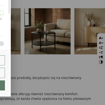
Ci
bie
szej
ie.
ając nasze produkty, decydujesz się na niezrównany
lają
kowane fotele oferują również niezrównany komfort.
y sprawiają, że każda chwila spędzona na fotelu pikowanym