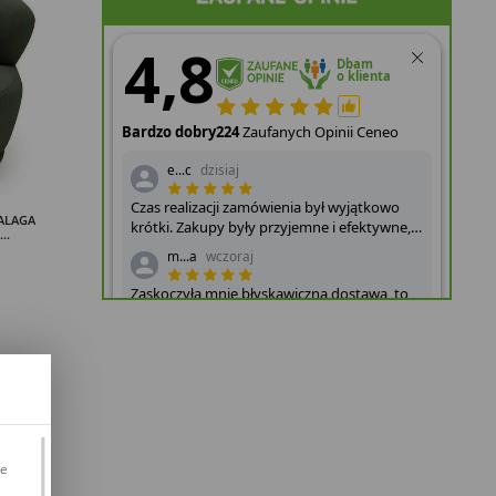
ALAGA
..
je