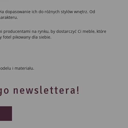
iwia dopasowanie ich do różnych stylów wnętrz. Od
harakteru.
i producentami na rynku, by dostarczyć Ci meble, które
ch.
y fotel pikowany dla siebie.
delu i materiału.
ego newslettera!