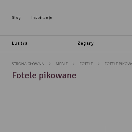
Przejdź do treści.
Przejdź do menu.
Przejdź do wyszukiwarki.
Blog
Inspiracje
Lustra
Zegary
STRONA GŁÓWNA
MEBLE
FOTELE
FOTELE PIKOW
Fotele pikowane