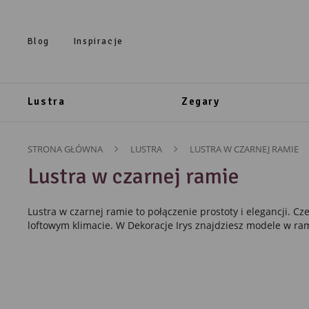
Przejdź do treści.
Przejdź do menu.
Przejdź do wyszukiwarki.
Blog
Inspiracje
Lustra
Zegary
STRONA GŁÓWNA
LUSTRA
LUSTRA W CZARNEJ RAMIE
Lustra w czarnej ramie
Lustra w czarnej ramie to połączenie prostoty i elegancji. Cz
loftowym klimacie. W Dekoracje Irys znajdziesz modele w r