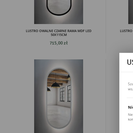
LUSTRO OWALNE CZARNE RAMA MDF LED
LUSTRO
50X115CM
715,00 zł
U
Sz
ws
Ni
Nie
kom
Pli
Two