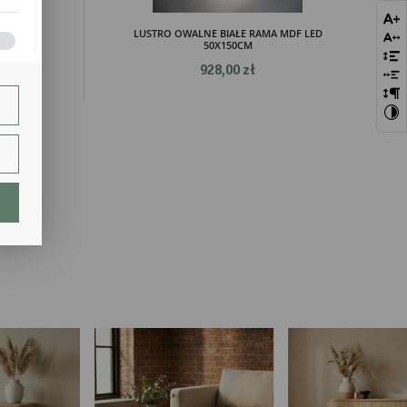
DF LED
LUSTRO OWALNE BIAŁE RAMA MDF LED
50X150CM
bie
928,00 zł
szej
ie.
lają
ch.