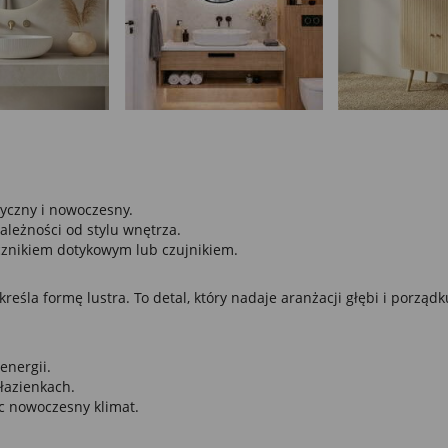
yczny i nowoczesny.
leżności od stylu wnętrza.
cznikiem dotykowym lub czujnikiem.
reśla formę lustra. To detal, który nadaje aranżacji głębi i porzą
energii.
łazienkach.
ąc nowoczesny klimat.