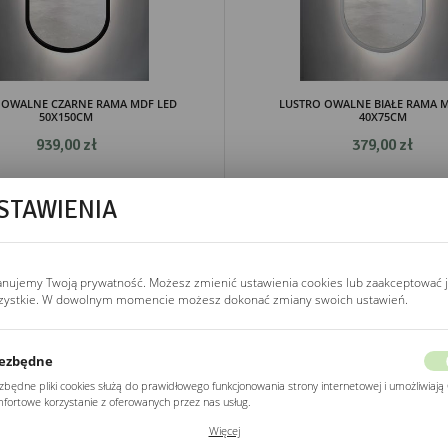
 OWALNE CZARNE RAMA MDF LED
LUSTRO OWALNE BIAŁE RAMA M
50X150CM
40X75CM
939,00 zł
379,00 zł
STAWIENIA
anujemy Twoją prywatność. Możesz zmienić ustawienia cookies lub zaakceptować 
zystkie. W dowolnym momencie możesz dokonać zmiany swoich ustawień.
ezbędne
zbędne pliki cookies służą do prawidłowego funkcjonowania strony internetowej i umożliwiają 
fortowe korzystanie z oferowanych przez nas usług.
ki cookies odpowiadają na podejmowane przez Ciebie działania w celu m.in. dostosowania
Więcej
ich ustawień preferencji prywatności, logowania czy wypełniania formularzy. Dzięki plikom