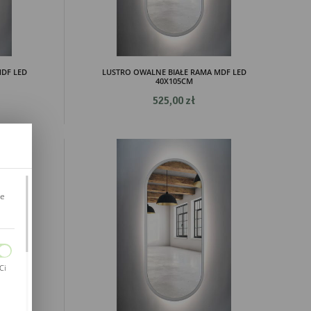
DF LED
LUSTRO OWALNE BIAŁE RAMA MDF LED
40X105CM
525,00 zł
je
Ci