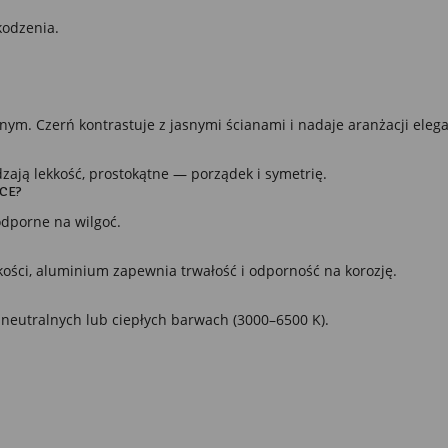
kodzenia.
snym. Czerń kontrastuje z jasnymi ścianami i nadaje aranżacji elega
zają lekkość, prostokątne — porządek i symetrię.
CE?
odporne na wilgoć.
ości, aluminium zapewnia trwałość i odporność na korozję.
neutralnych lub ciepłych barwach (3000–6500 K).