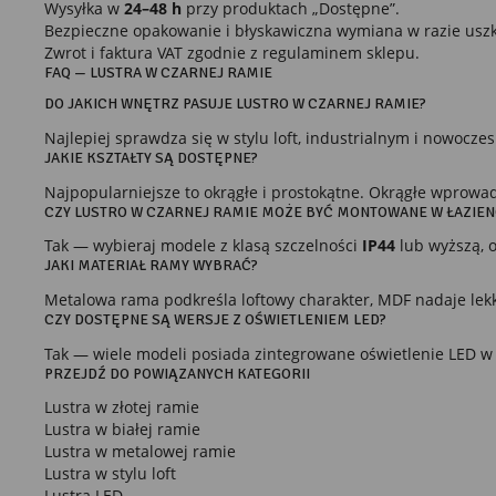
Wysyłka w
24–48 h
przy produktach „Dostępne”.
Bezpieczne opakowanie i błyskawiczna wymiana w razie usz
Zwrot i faktura VAT zgodnie z regulaminem sklepu.
FAQ — LUSTRA W CZARNEJ RAMIE
DO JAKICH WNĘTRZ PASUJE LUSTRO W CZARNEJ RAMIE?
Najlepiej sprawdza się w stylu loft, industrialnym i nowocze
JAKIE KSZTAŁTY SĄ DOSTĘPNE?
Najpopularniejsze to okrągłe i prostokątne. Okrągłe wprowad
CZY LUSTRO W CZARNEJ RAMIE MOŻE BYĆ MONTOWANE W ŁAZIEN
Tak — wybieraj modele z klasą szczelności
IP44
lub wyższą, 
JAKI MATERIAŁ RAMY WYBRAĆ?
Metalowa rama podkreśla loftowy charakter, MDF nadaje lekk
CZY DOSTĘPNE SĄ WERSJE Z OŚWIETLENIEM LED?
Tak — wiele modeli posiada zintegrowane oświetlenie LED w 
PRZEJDŹ DO POWIĄZANYCH KATEGORII
Lustra w złotej ramie
Lustra w białej ramie
Lustra w metalowej ramie
Lustra w stylu loft