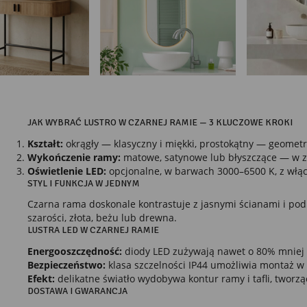
JAK WYBRAĆ LUSTRO W CZARNEJ RAMIE — 3 KLUCZOWE KROKI
Kształt:
okrągły — klasyczny i miękki, prostokątny — geometr
Wykończenie ramy:
matowe, satynowe lub błyszczące — w za
Oświetlenie LED:
opcjonalne, w barwach 3000–6500 K, z włą
STYL I FUNKCJA W JEDNYM
Czarna rama doskonale kontrastuje z jasnymi ścianami i podk
szarości, złota, beżu lub drewna.
LUSTRA LED W CZARNEJ RAMIE
Energooszczędność:
diody LED zużywają nawet o 80% mniej 
Bezpieczeństwo:
klasa szczelności IP44 umożliwia montaż w 
Efekt:
delikatne światło wydobywa kontur ramy i tafli, tworz
DOSTAWA I GWARANCJA