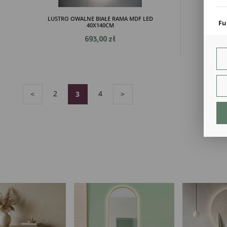
coo
LUSTRO OWALNE BIAŁE RAMA MDF LED
LUSTR
Fu
40X140CM
Teg
693,00 zł
ust
Dzi
str
fun
An
2
4
<
3
>
Ana
Coo
int
nam
uży
zgo
R
Dzi
str
Pro
Two
pro
par
pre