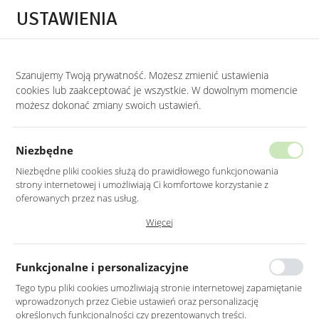
Przejdź do treści.
Przejdź do menu.
Przejdź do wyszukiwarki.
USTAWIENIA
0
STRONA GŁÓWNA
LUSTRA
LUSTRA OKRĄGŁE
Szanujemy Twoją prywatność. Możesz zmienić ustawienia
cookies lub zaakceptować je wszystkie. W dowolnym momencie
Lustra okrągłe
możesz dokonać zmiany swoich ustawień.
KATEGORIE
SORTUJ
Niezbędne
Niezbędne pliki cookies służą do prawidłowego funkcjonowania
strony internetowej i umożliwiają Ci komfortowe korzystanie z
oferowanych przez nas usług.
Pliki cookies odpowiadają na podejmowane przez Ciebie działania w
Więcej
celu m.in. dostosowania Twoich ustawień preferencji prywatności,
logowania czy wypełniania formularzy. Dzięki plikom cookies strona, z
której korzystasz, może działać bez zakłóceń.
Funkcjonalne i personalizacyjne
Tego typu pliki cookies umożliwiają stronie internetowej zapamiętanie
wprowadzonych przez Ciebie ustawień oraz personalizację
LUSTRO OKRĄGŁE 90CM W
LUSTRO OKRĄGŁE 80CM W
określonych funkcjonalności czy prezentowanych treści.
CZARNEJ RAMIE
CZARNEJ RAMIE