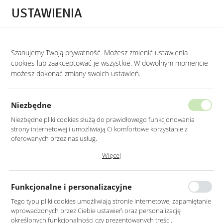
Przejdź do treści.
Przejdź do menu.
Przejdź do wyszukiwarki.
USTAWIENIA
0
STRONA GŁÓWNA
LUSTRA
LUSTRA DEKORACYJNE
Szanujemy Twoją prywatność. Możesz zmienić ustawienia
cookies lub zaakceptować je wszystkie. W dowolnym momencie
Lustra dekoracyjne
możesz dokonać zmiany swoich ustawień.
KATEGORIE
SORTUJ
Niezbędne
Niezbędne pliki cookies służą do prawidłowego funkcjonowania
strony internetowej i umożliwiają Ci komfortowe korzystanie z
oferowanych przez nas usług.
Pliki cookies odpowiadają na podejmowane przez Ciebie działania w
Więcej
celu m.in. dostosowania Twoich ustawień preferencji prywatności,
logowania czy wypełniania formularzy. Dzięki plikom cookies strona, z
której korzystasz, może działać bez zakłóceń.
Funkcjonalne i personalizacyjne
Tego typu pliki cookies umożliwiają stronie internetowej zapamiętanie
wprowadzonych przez Ciebie ustawień oraz personalizację
LUSTRO OKRĄGŁE 70CM W
LUSTRO OKRĄGŁE 100CM
określonych funkcjonalności czy prezentowanych treści.
CZARNEJ RAMIE
W CZARNEJ RAMIE