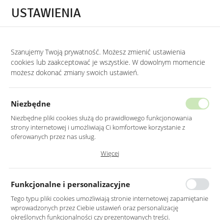
Przejdź do treści.
Przejdź do menu.
Przejdź do wyszukiwarki.
USTAWIENIA
0
STRONA GŁÓWNA
LUSTRA
LUSTRA BEZ RAMY
Szanujemy Twoją prywatność. Możesz zmienić ustawienia
cookies lub zaakceptować je wszystkie. W dowolnym momencie
Lustra bez ramy
możesz dokonać zmiany swoich ustawień.
KATEGORIE
SORTUJ
Niezbędne
Niezbędne pliki cookies służą do prawidłowego funkcjonowania
strony internetowej i umożliwiają Ci komfortowe korzystanie z
oferowanych przez nas usług.
Pliki cookies odpowiadają na podejmowane przez Ciebie działania w
Więcej
celu m.in. dostosowania Twoich ustawień preferencji prywatności,
logowania czy wypełniania formularzy. Dzięki plikom cookies strona, z
której korzystasz, może działać bez zakłóceń.
Funkcjonalne i personalizacyjne
Tego typu pliki cookies umożliwiają stronie internetowej zapamiętanie
wprowadzonych przez Ciebie ustawień oraz personalizację
LUSTRO LED 50CM
LUSTRO LED 60CM
określonych funkcjonalności czy prezentowanych treści.
OKRĄGŁE ŚCIĘTY BOK Z
OKRĄGŁE ŚCIĘTY BOK Z