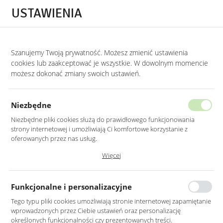
Przejdź do treści.
Przejdź do menu.
Przejdź do wyszukiwarki.
USTAWIENIA
0
STRONA GŁÓWNA
MEBLE
KRZESŁA
KRZESŁA MIODOWE
Szanujemy Twoją prywatność. Możesz zmienić ustawienia
cookies lub zaakceptować je wszystkie. W dowolnym momencie
Krzesła miodowe
możesz dokonać zmiany swoich ustawień.
KATEGORIE
SORTUJ
Niezbędne
Niezbędne pliki cookies służą do prawidłowego funkcjonowania
strony internetowej i umożliwiają Ci komfortowe korzystanie z
oferowanych przez nas usług.
Pliki cookies odpowiadają na podejmowane przez Ciebie działania w
Więcej
celu m.in. dostosowania Twoich ustawień preferencji prywatności,
logowania czy wypełniania formularzy. Dzięki plikom cookies strona, z
której korzystasz, może działać bez zakłóceń.
Funkcjonalne i personalizacyjne
Tego typu pliki cookies umożliwiają stronie internetowej zapamiętanie
wprowadzonych przez Ciebie ustawień oraz personalizację
KRZESŁO TAPICEROWANE
KRZESŁO TAPICEROWANE
określonych funkcjonalności czy prezentowanych treści.
W KOLORZE MIODOWYM
W KOLORZE MIODOWYM