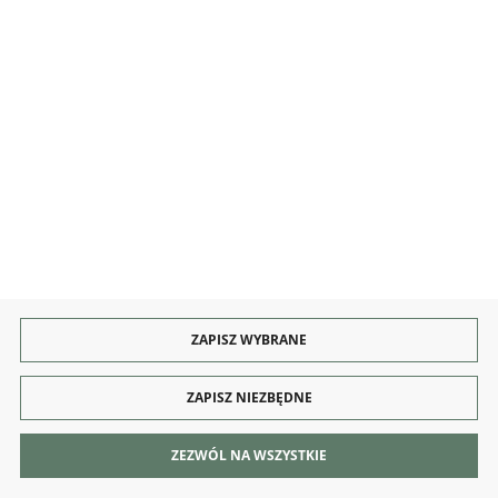
KONTAKT I OBSŁUGA
Rozpocznij zwrot produktu:
ODSTĄP OD UMOWY TUTAJ
PŁATNOŚCI
DOSTAWA
ZAPISZ WYBRANE
ZAPISZ NIEZBĘDNE
Copyright by dekoracjeirys.pl
ZEZWÓL NA WSZYSTKIE
Agencja interaktywna
[ti]
Powered by
2ClickShop