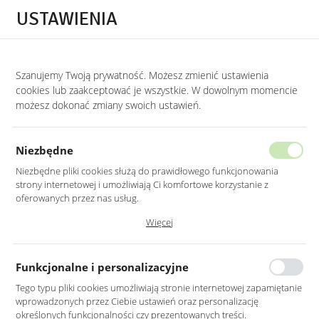
Przejdź do treści.
Przejdź do menu.
Przejdź do wyszukiwarki.
USTAWIENIA
0
STRONA GŁÓWNA
MEBLE
KONSOLE
KONSOLE DO PRZEDPOKOJU
Szanujemy Twoją prywatność. Możesz zmienić ustawienia
cookies lub zaakceptować je wszystkie. W dowolnym momencie
Konsole do przedpokoju
możesz dokonać zmiany swoich ustawień.
KATEGORIE
SORTUJ
Niezbędne
Niezbędne pliki cookies służą do prawidłowego funkcjonowania
strony internetowej i umożliwiają Ci komfortowe korzystanie z
oferowanych przez nas usług.
Pliki cookies odpowiadają na podejmowane przez Ciebie działania w
Więcej
celu m.in. dostosowania Twoich ustawień preferencji prywatności,
logowania czy wypełniania formularzy. Dzięki plikom cookies strona, z
której korzystasz, może działać bez zakłóceń.
Funkcjonalne i personalizacyjne
Tego typu pliki cookies umożliwiają stronie internetowej zapamiętanie
wprowadzonych przez Ciebie ustawień oraz personalizację
KONSOLA SZKLANA W
KOMPLET DWÓCH
określonych funkcjonalności czy prezentowanych treści.
KOLORZE BIAŁYM Z
KONSOL Z METALOWYMI