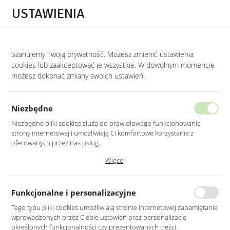
Przejdź do treści.
Przejdź do menu.
Przejdź do wyszukiwarki.
USTAWIENIA
0
STRONA GŁÓWNA
MEBLE
KOMODY
KOMODY LUSTRZANE
Szanujemy Twoją prywatność. Możesz zmienić ustawienia
cookies lub zaakceptować je wszystkie. W dowolnym momencie
Komody lustrzane
możesz dokonać zmiany swoich ustawień.
KATEGORIE
SORTUJ
Niezbędne
Niezbędne pliki cookies służą do prawidłowego funkcjonowania
strony internetowej i umożliwiają Ci komfortowe korzystanie z
oferowanych przez nas usług.
Nie znaleziono produktów w tej kategorii:
Pliki cookies odpowiadają na podejmowane przez Ciebie działania w
Więcej
Proszę wybrać inną kategorię.
celu m.in. dostosowania Twoich ustawień preferencji prywatności,
logowania czy wypełniania formularzy. Dzięki plikom cookies strona, z
której korzystasz, może działać bez zakłóceń.
Funkcjonalne i personalizacyjne
Tego typu pliki cookies umożliwiają stronie internetowej zapamiętanie
wprowadzonych przez Ciebie ustawień oraz personalizację
określonych funkcjonalności czy prezentowanych treści.