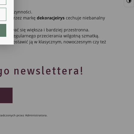
ie.
ienne czynności.
rowane przez markę
dekoracjeirys
cechuje niebanalny
 wydawać się większa i bardziej przestronna.
lają
edynie regularnego przecierania wilgotną szmatką.
 Można postawić ją w klasycznym, nowoczesnym czy też
ego newslettera!
ch.
iadczonych przez Administratora.