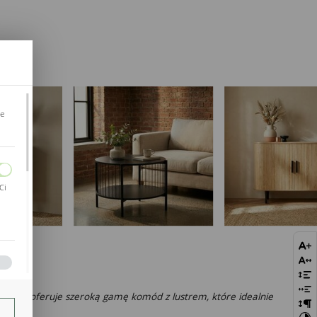
je
Ci
bie
jeirys
oferuje szeroką gamę komód z lustrem, które idealnie
szej