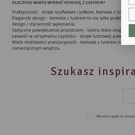
str
DLACZEGO WARTO WYBRAĆ KOMODĘ Z LUSTREM?
fun
Praktyczność - dzięki szufladom i półkom, komoda z lustrem
An
Elegancki design - komoda z lustrem to nie tylko praktyczn
design i staranność wykonania.
Ana
Optyczne powiększenie przestrzeni - lustro, które znajduje s
Coo
int
Łatwość w utrzymaniu czystości - dzięki lustrowej powierzch
nam
Wiele możliwości aranżacyjnych - komoda z lustrem to mebel,
uży
romantycznym wnętrzu.
zgo
R
Dzi
str
Szukasz inspira
Pro
Two
pro
par
pre
Wyrażam zgodę na otrzymyw