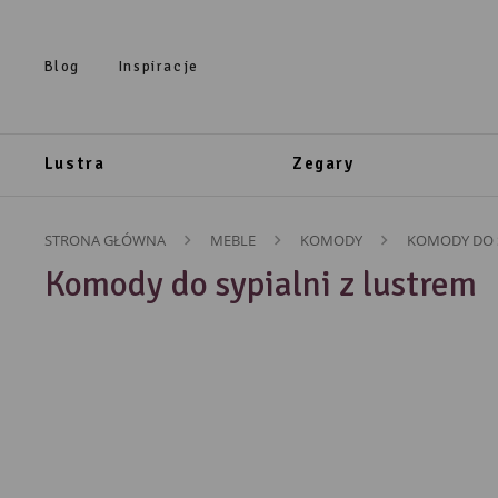
Przejdź do treści.
Przejdź do menu.
Przejdź do wyszukiwarki.
Blog
Inspiracje
Lustra
Zegary
STRONA GŁÓWNA
MEBLE
KOMODY
KOMODY DO S
Komody do sypialni z lustrem