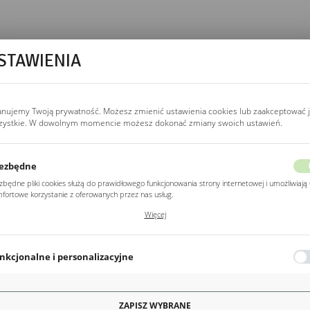
STAWIENIA
anujemy Twoją prywatność. Możesz zmienić ustawienia cookies lub zaakceptować 
zystkie. W dowolnym momencie możesz dokonać zmiany swoich ustawień.
ezbędne
zbędne pliki cookies służą do prawidłowego funkcjonowania strony internetowej i umożliwiają 
fortowe korzystanie z oferowanych przez nas usług.
ki cookies odpowiadają na podejmowane przez Ciebie działania w celu m.in. dostosowania
Więcej
ich ustawień preferencji prywatności, logowania czy wypełniania formularzy. Dzięki plikom
kies strona, z której korzystasz, może działać bez zakłóceń.
nkcjonalne i personalizacyjne
YPIALNI
o typu pliki cookies umożliwiają stronie internetowej zapamiętanie wprowadzonych przez Cie
awień oraz personalizację określonych funkcjonalności czy prezentowanych treści.
wojej sypialni, to komoda z lustrem to doskonały wybór. Marka
dekorac
ęki tym plikom cookies możemy zapewnić Ci większy komfort korzystania z funkcjonalności na
ZAPISZ WYBRANE
Więcej