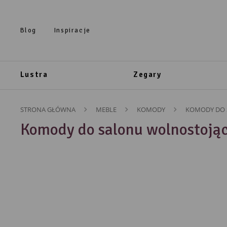
Przejdź do treści.
Przejdź do menu.
Przejdź do wyszukiwarki.
Blog
Inspiracje
Lustra
Zegary
STRONA GŁÓWNA
MEBLE
KOMODY
KOMODY DO 
Komody do salonu wolnostoją