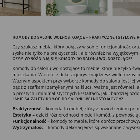
KOMODY DO SALONU WOLNOSTOJĄCE – PRAKTYCZNE I STYLOWE 
Czy szukasz mebla, który połączy w sobie funkcjonalność or
zyska nie tylko na praktyczności, ale również na wyjątkowym 
CZYM WYRÓŻNIAJĄ SIĘ KOMODY DO SALONU WOLNOSTOJĄCE?
Komody do salonu wolnostojące to meble, które nie tylko św
mieszkania. W ofercie dekoracjeirys znajdziesz wiele różny
Ważnym aspektem przy wyborze komody do salonu jest jej wie
bądź z szafkami zamykanymi na klucz. Ważne jest również, 
o prostych i minimalistycznych kształtach, jak i bardziej o
JAKIE SĄ ZALETY KOMÓD DO SALONU WOLNOSTOJĄCYCH?
Praktyczność
– komoda to mebel, który z powodzeniem pomieśc
Estetyka
– dzięki różnorodności modeli komód, z pewnością zn
Funkcjonalność
– komody to meble, które oprócz przechowywa
Wytrzymałość
– komody dekoracjeirys są wykonane z wysokie