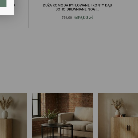
lają
ĄB BOHO
DUŻA KOMODA RYFLOWANE FRONTY DĄB
BOHO DREWNIANE NOGI...
639,00 zł
799,00
ch.