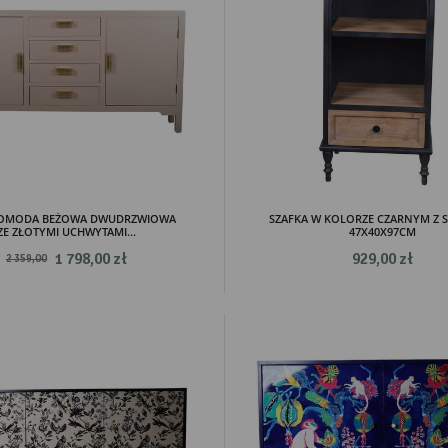
KOMODA BEŻOWA DWUDRZWIOWA
SZAFKA W KOLORZE CZARNYM Z 
ZE ZŁOTYMI UCHWYTAMI...
47X40X97CM
1 798,00 zł
929,00 zł
2 359,00