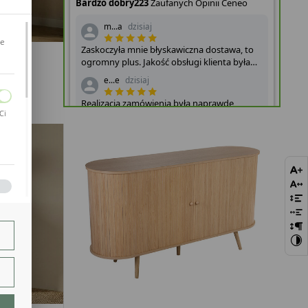
je
ANYMI
...
Ci
bie
szej
ie.