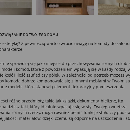
ROZWIĄZANIE DO TWOJEGO DOMU
az estetykę? Z pewnością warto zwrócić uwagę na komody do salonu 
charakterze.
ietnie sprawdzą się jako miejsce do przechowywania różnych drobi
ch modeli komód, które z powodzeniem wpasują się w każdy rodzaj 
lkość i ilość szuflad czy półek. W zależności od potrzeb możesz 
aby komoda dobrze komponowała się z innymi meblami w Twoim sal
zdobne modele, które stanowią element dekoracyjny pomieszczenia.
i różne przedmioty, takie jak książki, dokumenty, bieliznę, itp.
ajdziesz taki, który idealnie wpasuje się w styl Twojego wnętrza.
nia różnych rzeczy, mogą również pełnić funkcję stołu czy podsta
j jakości materiałów, dzięki czemu są odporne na uszkodzenia i sta