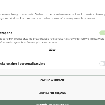
anujemy Twoją prywatność. Możesz zmienić ustawienia cookies lub zaakceptować 
zystkie. W dowolnym momencie możesz dokonać zmiany swoich ustawień.
WA KOMODA Z RYFLOWANYMI
ZIELONA KOMODA Z RYFLOW
RONTAMI ZŁOTE UCHWYTY...
FRONTAMI ZŁOTE UCHWYTY
349,00 zł
349,00 zł
539,00
539,00
ezbędne
zbędne pliki cookies służą do prawidłowego funkcjonowania strony internetowej i umożliwiają 
fortowe korzystanie z oferowanych przez nas usług.
ki cookies odpowiadają na podejmowane przez Ciebie działania w celu m.in. dostosowania
Więcej
ich ustawień preferencji prywatności, logowania czy wypełniania formularzy. Dzięki plikom
kies strona, z której korzystasz, może działać bez zakłóceń.
nkcjonalne i personalizacyjne
o typu pliki cookies umożliwiają stronie internetowej zapamiętanie wprowadzonych przez Cie
awień oraz personalizację określonych funkcjonalności czy prezentowanych treści.
ęki tym plikom cookies możemy zapewnić Ci większy komfort korzystania z funkcjonalności na
ZAPISZ WYBRANE
Więcej
ony poprzez dopasowanie jej do Twoich indywidualnych preferencji. Wyrażenie zgody na
kcjonalne i personalizacyjne pliki cookies gwarantuje dostępność większej ilości funkcji na stron
ZAPISZ NIEZBĘDNE
alityczne
lityczne pliki cookies pomagają nam rozwijać się i dostosowywać do Twoich potrzeb.