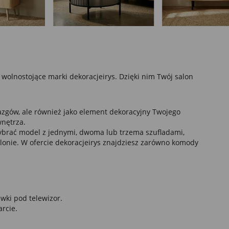
wolnostojące marki dekoracjeirys. Dzięki nim Twój salon
azgów, ale również jako element dekoracyjny Twojego
wnętrza.
wybrać model z jednymi, dwoma lub trzema szufladami,
onie. W ofercie dekoracjeirys znajdziesz zarówno komody
wki pod telewizor.
rcie.