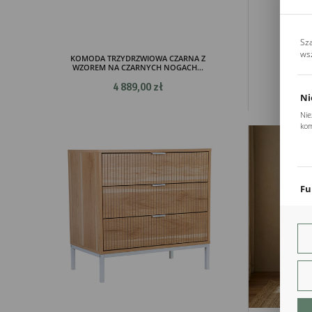
Sz
ws
KOMODA TRZYDRZWIOWA CZARNA Z
BEŻO
WZOREM NA CZARNYCH NOGACH...
F
4 889,00 zł
Ni
Nie
kom
Pli
Two
coo
Fu
Teg
ust
Dzi
str
fun
An
Ana