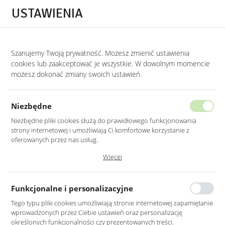
Przejdź do treści.
Przejdź do menu.
Przejdź do wyszukiwarki.
USTAWIENIA
0
STRONA GŁÓWNA
MEBLE
KOMODY
KOMODY DO POKOJU DZIECIĘC
Szanujemy Twoją prywatność. Możesz zmienić ustawienia
cookies lub zaakceptować je wszystkie. W dowolnym momencie
Komody do pokoju dziecięcego
możesz dokonać zmiany swoich ustawień.
KATEGORIE
SORTUJ
Niezbędne
Niezbędne pliki cookies służą do prawidłowego funkcjonowania
strony internetowej i umożliwiają Ci komfortowe korzystanie z
oferowanych przez nas usług.
Pliki cookies odpowiadają na podejmowane przez Ciebie działania w
Więcej
celu m.in. dostosowania Twoich ustawień preferencji prywatności,
logowania czy wypełniania formularzy. Dzięki plikom cookies strona, z
której korzystasz, może działać bez zakłóceń.
Funkcjonalne i personalizacyjne
Tego typu pliki cookies umożliwiają stronie internetowej zapamiętanie
wprowadzonych przez Ciebie ustawień oraz personalizację
BEŻOWA KOMODA Z
ZIELONA KOMODA Z
określonych funkcjonalności czy prezentowanych treści.
RYFLOWANYMI FRONTAMI
RYFLOWANYMI FRONTAMI