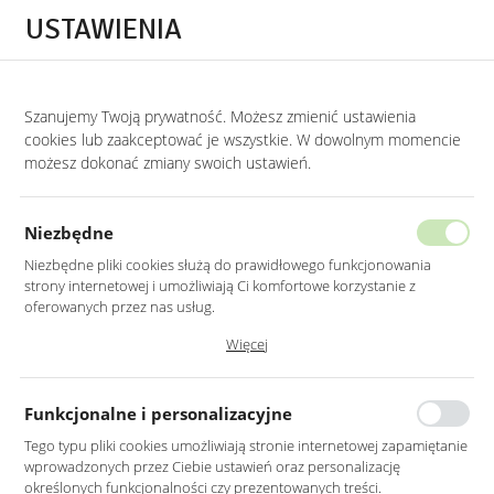
Przejdź do treści.
Przejdź do menu.
Przejdź do wyszukiwarki.
USTAWIENIA
0
STRONA GŁÓWNA
MEBLE
HOKERY
HOKERY Z PODŁOKIETNIKAMI
Szanujemy Twoją prywatność. Możesz zmienić ustawienia
cookies lub zaakceptować je wszystkie. W dowolnym momencie
Hokery z podłokietnikami
możesz dokonać zmiany swoich ustawień.
KATEGORIE
SORTUJ
Niezbędne
Niezbędne pliki cookies służą do prawidłowego funkcjonowania
strony internetowej i umożliwiają Ci komfortowe korzystanie z
oferowanych przez nas usług.
Pliki cookies odpowiadają na podejmowane przez Ciebie działania w
Więcej
celu m.in. dostosowania Twoich ustawień preferencji prywatności,
logowania czy wypełniania formularzy. Dzięki plikom cookies strona, z
której korzystasz, może działać bez zakłóceń.
Funkcjonalne i personalizacyjne
Tego typu pliki cookies umożliwiają stronie internetowej zapamiętanie
wprowadzonych przez Ciebie ustawień oraz personalizację
HOKER TAPICEROWANY W
HOKER TAPICEROWANY W
określonych funkcjonalności czy prezentowanych treści.
KOLORZE MIODOWYM NA
KOLORZE GRANATOWYM